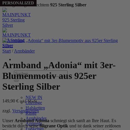
SELLING FAST
PERSONALIZED
Handgefertigt aus echtem
925 Sterling Silber
Zum
Inhalt
springen
Start
/
Armbänder
Armband „Adonia“ mit 3er-
Suchen
Blumenmotiv aus 925er
nach:
Sterling Silber
WOMEN
NEW IN
149,90
€
inkl. MwSt.
Ohrringe
Halsketten
zzgl.
Versandkosten
Ringe
Armbänder
Unser
Armband Adonia
schmiegt sich sanft an Ihre Haut. Es
Armreife
besticht durch seine
filigrane Optik
und ist dank seiner zeitlosen
Fußketten