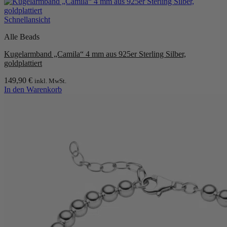
Dieses
Produkt
weist
Schnellansicht
mehrere
Alle Beads
Varianten
auf.
Kugelarmband „Camila“ 4 mm aus 925er Sterling Silber,
Die
goldplattiert
Optionen
können
149,90
€
inkl. MwSt.
auf
In den Warenkorb
der
Produktseite
gewählt
werden