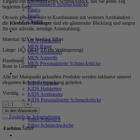
Eleganz ein unkompliziertes Schmuckstück, das Sie jeden Tag
Personalisierte Schmuckstücke
begleiten kann.
Basics
Beads
Ob solo getragen oder in Kombination mit weiteren Armbändern –
Charms
die
Kleeblatt-Anhänger
sind ein glänzender Blickfang und sorgen
für eine stilvolle, trendige Ausstrahlung.
MEN
Material: 925’er Sterling Silber
MEN Halsketten
MEN Ringe
Länge: 16,5 cm (+ 3,0 cm Verlängerung)
MEN Armbänder
MEN Armreife
Handmade
MEN Personalisierte Schmuckstücke
Born in Germany
KIDS
Alle bei Mainpunkt gekauften Produkte werden inklusive unserer
eleganten Schmuckverpackung geliefert.
KIDS Ohrringe
KIDS Halsketten
Vorrätig
KIDS Armbänder
KIDS Personalisierte Schmuckstücke
Armband
„Adonia“
PRODUKTPFLEGE
In den Warenkorb
mit
Zusätzliche Informationen
Silber-Poliertuch
3er-
Silber-Schmuckwäsche
Blumenmotiv
Farbton
Silber
aus
SERVICE
925er