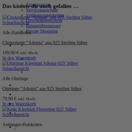
Sterling
Zusatzgravur
Das könnte dir auch gefallen …
Silber
Servicepauschale
Menge
Verlängerungsketten
Geschenkgutschein
Schnellansicht
Ringgrößenmesser
Private Shopping
Alle Halsketten
Chokerkette “Adonia” aus 925 Sterling Silber
199,90
€
inkl. MwSt.
In den Warenkorb
Schnellansicht
Alle Ohrringe
Anmelden / Registrieren
Ohrringe “Adonia” aus 925 Sterling Silber
79,90
€
inkl. MwSt.
Warenkorb /
0,00
€
0
In den Warenkorb
Schnellansicht
Anhänger-Halsketten
0