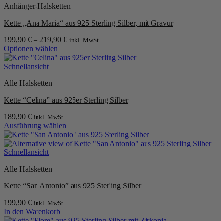
Anhänger-Halsketten
mehrere
Varianten
Kette „Ana Maria“ aus 925 Sterling Silber, mit Gravur
auf.
Die
199,90
€
–
219,90
€
inkl. MwSt.
Optionen
Optionen wählen
können
Dieses
auf
Produkt
Schnellansicht
der
weist
Produktseite
Alle Halsketten
mehrere
gewählt
Varianten
werden
Kette “Celina” aus 925er Sterling Silber
auf.
Die
189,90
€
inkl. MwSt.
Optionen
Ausführung wählen
können
Dieses
auf
Produkt
der
weist
Schnellansicht
Produktseite
mehrere
gewählt
Alle Halsketten
Varianten
werden
auf.
Kette “San Antonio” aus 925 Sterling Silber
Die
Optionen
199,90
€
inkl. MwSt.
können
In den Warenkorb
auf