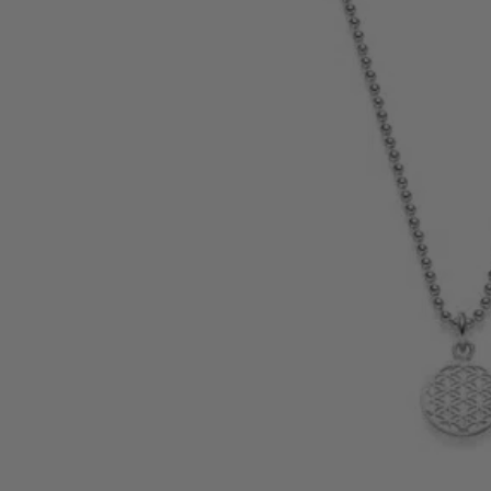
Personalisierte Schmuckstücke
Basics
Beads
Charms
MEN
MEN Halsketten
MEN Ringe
MEN Armbänder
MEN Armreife
MEN Personalisierte Schmuckstücke
KIDS
KIDS Ohrringe
KIDS Halsketten
KIDS Armbänder
KIDS Personalisierte Schmuckstücke
PRODUKTPFLEGE
Silber-Poliertuch
Silber-Schmuckwäsche
SERVICE