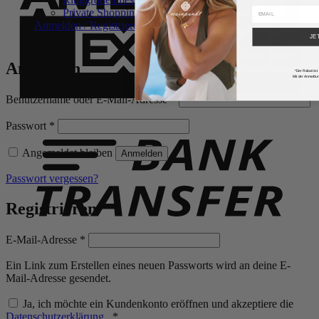
Private Shopping
Anmelden / Registrieren
JE
Anmelden
*Der Rabatt ist
Mit der Anmeldun
Erforderlich
Benutzername oder E-Mail-Adresse
*
B
T
Erforderlich
Passwort
*
Angemeldet bleiben
Anmelden
Passwort vergessen?
Registrieren
Erforderlich
E-Mail-Adresse
*
Ein Link zum Erstellen eines neuen Passworts wird an deine E-
Mail-Adresse gesendet.
Ja, ich möchte ein Kundenkonto eröffnen und akzeptiere die
Erforderlich
Datenschutzerklärung
.
*