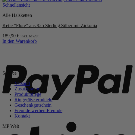
der
Schnellansicht
Produktseite
gewählt
Alle Halsketten
werden
Kette “Flore” aus 925 Sterling Silber mit Zirkonia
189,90
€
inkl. MwSt.
In den Warenkorb
P
Service
Versand
Zusatzgravur
Produktpflege
Ringgröße ermitteln
Geschenkgutschein
Freunde werben Freunde
Kontakt
S
MP Welt