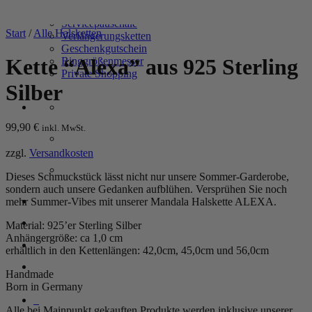
Zusatzgravur
Servicepauschale
Start
/
Alle Halsketten
Verlängerungsketten
Geschenkgutschein
Kette “Alexa” aus 925 Sterling
Ringgrößenmesser
Private Shopping
Silber
99,90
€
inkl. MwSt.
zzgl.
Versandkosten
Dieses Schmuckstück lässt nicht nur unsere Sommer-Garderobe,
sondern auch unsere Gedanken aufblühen. Versprühen Sie noch
Anmelden / Registrieren
mehr Summer-Vibes mit unserer Mandala Halskette ALEXA.
Material: 925’er Sterling Silber
Anhängergröße: ca 1,0 cm
Warenkorb /
0,00
€
0
erhältlich in den Kettenlängen: 42,0cm, 45,0cm und 56,0cm
Handmade
Born in Germany
0
Alle bei Mainpunkt gekauften Produkte werden inklusive unserer