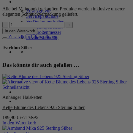
SERVICE
Alle bei Mainpunkt gekauften Produkte werden inklusive unserer
Zusatzgravur
eleganten Schmuckverpackung geliefert.
Servicepauschale
Verlängerungsketten
Ohrhänger
Geschenkgutschein
„Blume
In den Warenkorb
Ringgrößenmesser
des
Zusätzliche Informationen
Private Shopping
Lebens
No.
Farbton
Silber
2“
aus
925er
Das könnte dir auch gefallen …
Sterling
Silber
Menge
Schnellansicht
Anmelden / Registrieren
Anhänger-Halsketten
Kette Blume des Lebens 925 Sterling Silber
Warenkorb /
0,00
€
0
189,90
€
inkl. MwSt.
In den Warenkorb