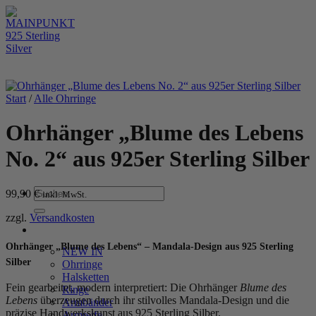
Zum
Inhalt
springen
Start
/
Alle Ohrringe
Ohrhänger „Blume des Lebens
No. 2“ aus 925er Sterling Silber
Suchen
99,90
€
inkl. MwSt.
nach:
zzgl.
Versandkosten
WOMEN
Ohrhänger „Blume des Lebens“ – Mandala-Design aus 925 Sterling
NEW IN
Silber
Ohrringe
Halsketten
Fein gearbeitet, modern interpretiert: Die Ohrhänger
Blume des
Ringe
Lebens
überzeugen durch ihr stilvolles Mandala-Design und die
Armbänder
präzise Handwerkskunst aus 925 Sterling Silber.
Armreife