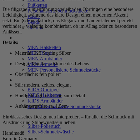
Fußketten
Die filigrane Linienführung verleiht den Ohrringen eine besondere
Personalisierte Schmuckstücke
Leichtigkeit, während das klare Design einen modernen Akzent
Basics
setzt. Ein Schmuckstück, das Eleganz und Understatement perfekt
Beads
verbindet – vielseitig kombinierbar, ob im Alltag oder zu besonderen
Charms
Anlässen.
MEN
Details:
MEN Halsketten
MEN Ringe
Material: 925 Sterling Silber
MEN Armbänder
Design: Mandala / Blume des Lebens
MEN Armreife
MEN Personalisierte Schmuckstücke
Oberfläche: fein poliert
KIDS
Stil: modern, zeitlos, elegant
KIDS Ohrringe
KIDS Halsketten
Handgefertigt mit Liebe zum Detail
KIDS Armbänder
Anhängergröße: ca. 1,5cm
KIDS Personalisierte Schmuckstücke
PRODUKTPFLEGE
Ein klassisches Design neu interpretiert – für alle, die Schmuck mit
Ausdruck und Stilbewusstsein lieben.
Silber-Poliertuch
Silber-Schmuckwäsche
Handmade
Born in Germany