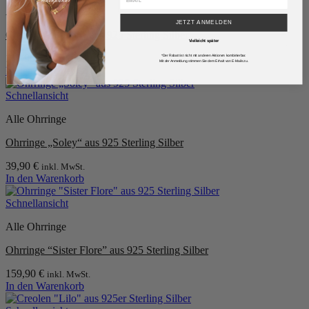
Alle Ohrringe
JETZT ANMELDEN
Creolen “London” aus 925 Sterling Silber
Vielleicht später
119,90
€
*Der Rabatt ist nicht mit anderen Aktionen kombinierbar.
inkl. MwSt.
Mit der Anmeldung stimmen Sie dem Erhalt von E-Mails zu.
In den Warenkorb
Schnellansicht
Alle Ohrringe
Ohrringe „Soley“ aus 925 Sterling Silber
39,90
€
inkl. MwSt.
In den Warenkorb
Schnellansicht
Alle Ohrringe
Ohrringe “Sister Flore” aus 925 Sterling Silber
159,90
€
inkl. MwSt.
In den Warenkorb