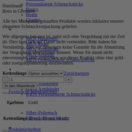
Personalisierte Schmuckstücke
Handmade
Basics
Born in Germany
Beads
Charms
Alle bei Mainpunkt gekauften Produkte werden inklusive unserer
eleganten Schmuckverpackung geliefert.
MEN
Wie allgemein bekannt ist, nutzt sich eine Vergoldung mit der Zeit
MEN Halsketten
ab. Dies lässt sich auf Dauer nicht vermeiden. Bitte haben Sie
MEN Ringe
Verständnis, dass wir deswegen keine Garantie für die Abnutzung
MEN Armbänder
der Vergoldung übernehmen können. Wenn Sie damit nicht
MEN Armreife
einverstanden sind, empfehlen wir dieses Produkt ohne eine gold-
MEN Personalisierte Schmuckstücke
oder roségoldplattierung auszuwählen.
KIDS
Kettenlänge
Zurücksetzen
KIDS Ohrringe
Kette
KIDS Halsketten
"Jana"
In den Warenkorb
KIDS Armbänder
aus
Zusätzliche Informationen
KIDS Personalisierte Schmuckstücke
925
Sterling
Farbton
Gold
PRODUKTPFLEGE
Silber,
goldplattiert
Silber-Poliertuch
Menge
Silber-Schmuckwäsche
Kettenlänge
42 cm, 45 cm, 56 cm
SERVICE
Produktsicherheit