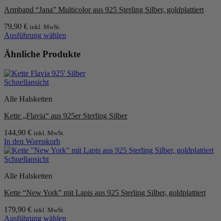
Armband “Jana” Multicolor aus 925 Sterling Silber, goldplattiert
79,90
€
inkl. MwSt.
Ausführung wählen
Dieses
Produkt
Ähnliche Produkte
weist
mehrere
Varianten
Schnellansicht
auf.
Die
Alle Halsketten
Optionen
können
Kette „Flavia“ aus 925er Sterling Silber
auf
der
144,90
€
inkl. MwSt.
Produktseite
In den Warenkorb
gewählt
werden
Schnellansicht
Alle Halsketten
Kette “New York” mit Lapis aus 925 Sterling Silber, goldplattiert
179,90
€
inkl. MwSt.
Ausführung wählen