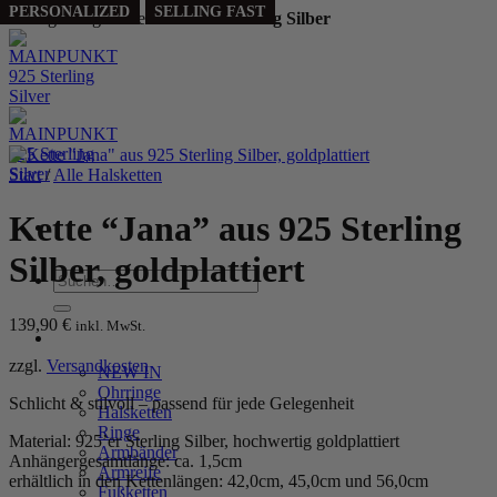
SELLING FAST
PERSONALIZED
PERSONALIZED
SELLING FAST
SELLING FAST
Handgefertigt aus echtem
925 Sterling Silber
Zum
Inhalt
springen
Start
/
Alle Halsketten
Kette “Jana” aus 925 Sterling
Silber, goldplattiert
Suchen
nach:
139,90
€
inkl. MwSt.
WOMEN
zzgl.
Versandkosten
NEW IN
Ohrringe
Schlicht & stilvoll – passend für jede Gelegenheit
Halsketten
Ringe
Material: 925’er Sterling Silber, hochwertig goldplattiert
Armbänder
Anhängergesamtlänge: ca. 1,5cm
Armreife
erhältlich in den Kettenlängen: 42,0cm, 45,0cm und 56,0cm
Fußketten