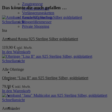
Zusatzgravur
Das könnte dir auch gefallen …
Servicepauschale
Verlängerungsketten
Geschenkgutschein
Schnellansicht
Ringgrößenmesser
Private Shopping
Ina
Armband Arona 925 Sterling Silber goldplattiert
119,90
€
inkl. MwSt.
In den Warenkorb
Schnellansicht
Alle Ohrringe
Anmelden / Registrieren
Ohrringe “Lisa II” aus 925 Sterling Silber, goldplattiert
79,90
€
inkl. MwSt.
Warenkorb /
0,00
€
0
In den Warenkorb
Schnellansicht
0
Armbänder