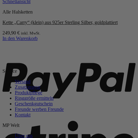
mehrere
Schnellansicht
Varianten
Alle Halsketten
auf.
Die
Kette „Carry“ (klein) aus 925er Sterling Silber, goldplattiert
Optionen
können
249,90
€
inkl. MwSt.
auf
In den Warenkorb
der
Produktseite
P
gewählt
werden
Service
Versand
Zusatzgravur
Produktpflege
Ringgröße ermitteln
Geschenkgutschein
Freunde werben Freunde
Kontakt
S
MP Welt
Über uns