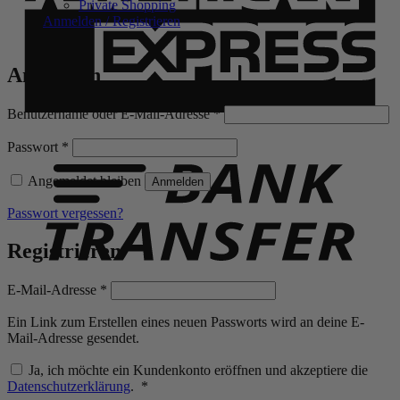
Private Shopping
Anmelden / Registrieren
Anmelden
Erforderlich
Benutzername oder E-Mail-Adresse
*
B
T
Erforderlich
Passwort
*
Angemeldet bleiben
Anmelden
Passwort vergessen?
Registrieren
Erforderlich
E-Mail-Adresse
*
Ein Link zum Erstellen eines neuen Passworts wird an deine E-
Mail-Adresse gesendet.
Ja, ich möchte ein Kundenkonto eröffnen und akzeptiere die
Erforderlich
Datenschutzerklärung
.
*