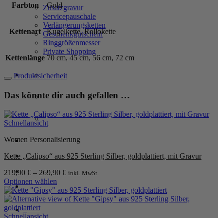
Sterling
Farbton
Gold
Zusatzgravur
Silber,
Servicepauschale
goldplattiert
Verlängerungsketten
Menge
Kettenart
Kugelkette, Rollokette
Geschenkgutschein
Ringgrößenmesser
Private Shopping
Kettenlänge
70 cm, 45 cm, 56 cm, 72 cm
Produktsicherheit
Das könnte dir auch gefallen …
Schnellansicht
Women Personalisierung
Anmelden / Registrieren
Kette „Calipso“ aus 925 Sterling Silber, goldplattiert, mit Gravur
Warenkorb /
0,00
€
0
219,90
€
–
269,90
€
inkl. MwSt.
Optionen wählen
Dieses
Produkt
weist
0
mehrere
Schnellansicht