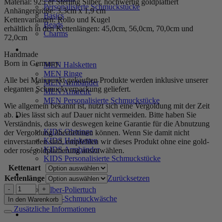
Material: 925’er Sterling Silber, hochwertig goldplattiert
Personalisierte Schmuckstücke
Anhängergröße: 3,3cm x 1,9 cm
Basics
Kettenvarianten: Rollo und Kugel
Beads
erhältlich in den Kettenlängen: 45,0cm, 56,0cm, 70,0cm und
Charms
72,0cm
MEN
Handmade
Born in Germany
MEN Halsketten
MEN Ringe
Alle bei Mainpunkt gekauften Produkte werden inklusive unserer
MEN Armbänder
eleganten Schmuckverpackung geliefert.
MEN Armreife
MEN Personalisierte Schmuckstücke
Wie allgemein bekannt ist, nutzt sich eine Vergoldung mit der Zeit
ab. Dies lässt sich auf Dauer nicht vermeiden. Bitte haben Sie
KIDS
Verständnis, dass wir deswegen keine Garantie für die Abnutzung
KIDS Ohrringe
der Vergoldung übernehmen können. Wenn Sie damit nicht
KIDS Halsketten
einverstanden sind, empfehlen wir dieses Produkt ohne eine gold-
KIDS Armbänder
oder roségoldplattierung auszuwählen.
KIDS Personalisierte Schmuckstücke
Kettenart
PRODUKTPFLEGE
Kettenlänge
Zurücksetzen
Kette
Silber-Poliertuch
"Jules"
Silber-Schmuckwäsche
In den Warenkorb
aus
Zusätzliche Informationen
SERVICE
925