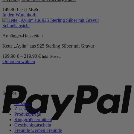
Die
Optionen
149,90
€
inkl. MwSt.
können
In den Warenkorb
auf
der
Schnellansicht
Produktseite
gewählt
Anhänger-Halsketten
werden
Kette „Aylin“ aus 925 Sterling Silber mit Gravur
199,90
€
–
219,90
€
inkl. MwSt.
Optionen wählen
Dieses
Produkt
P
weist
mehrere
Varianten
Service
auf.
Die
Versand
Optionen
Zusatzgravur
können
Produktpflege
auf
Ringgröße ermitteln
der
Geschenkgutschein
Produktseite
Freunde werben Freunde
gewählt