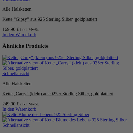
Varianten
Alle Halsketten
auf.
Die
Kette “Gipsy” aus 925 Sterling Silber, goldplattiert
Optionen
können
169,90
€
inkl. MwSt.
auf
In den Warenkorb
der
Produktseite
Ähnliche Produkte
gewählt
werden
Schnellansicht
Alle Halsketten
Kette „Carry“ (klein) aus 925er Sterling Silber, goldplattiert
249,90
€
inkl. MwSt.
In den Warenkorb
Schnellansicht