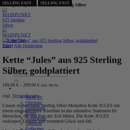
SELLING FAST
PERSONALIZED
PERSONALIZED
SELLING FAST
Handgefertigt aus echtem
925 Sterling Silber
Zum
Inhalt
springen
Start
/
Alle Halsketten
Kette “Jules” aus 925 Sterling
Silber, goldplattiert
Suchen
nach:
189,90
€
–
209,90
€
inkl. MwSt.
WOMEN
zzgl.
Versandkosten
NEW IN
Ohrringe
Unsere zeitbewusste Sterling Silber Medaillon Kette JULES mit
Halsketten
einem eingearbeiteten Kleeblatt ist das ultimative Statement für
Ringe
Menschen, die den Puls der Zeit fühlen. Die Kette JULES
Armbänder
verkörpert Eleganz und vermittelt Glück und Stil.
Armreife
Fußketten