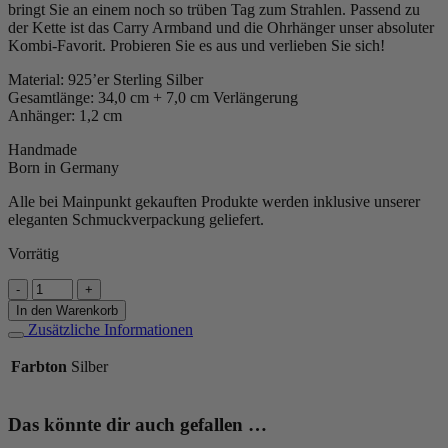
bringt Sie an einem noch so trüben Tag zum Strahlen. Passend zu
der Kette ist das Carry Armband und die Ohrhänger unser absoluter
Kombi-Favorit. Probieren Sie es aus und verlieben Sie sich!
Material: 925’er Sterling Silber
Gesamtlänge: 34,0 cm + 7,0 cm Verlängerung
Anhänger: 1,2 cm
Handmade
Born in Germany
Alle bei Mainpunkt gekauften Produkte werden inklusive unserer
eleganten Schmuckverpackung geliefert.
Vorrätig
Kette
„Carry“
In den Warenkorb
(groß)
Zusätzliche Informationen
aus
925er
Farbton
Silber
Sterling
Silber
Menge
Das könnte dir auch gefallen …