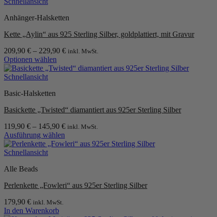
Schnellansicht
Anhänger-Halsketten
Kette „Aylin“ aus 925 Sterling Silber, goldplattiert, mit Gravur
209,90
€
–
229,90
€
inkl. MwSt.
Optionen wählen
Dieses
Produkt
Schnellansicht
weist
Basic-Halsketten
mehrere
Varianten
Basickette „Twisted“ diamantiert aus 925er Sterling Silber
auf.
Die
119,90
€
–
145,90
€
inkl. MwSt.
Optionen
Ausführung wählen
können
Dieses
auf
Produkt
Schnellansicht
der
weist
Produktseite
Alle Beads
mehrere
gewählt
Varianten
werden
Perlenkette „Fowleri“ aus 925er Sterling Silber
auf.
Die
179,90
€
inkl. MwSt.
Optionen
In den Warenkorb
können