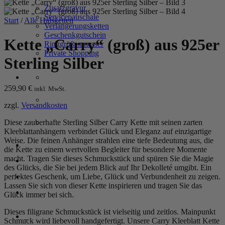
Zusatzgravur
Servicepauschale
Start
/
Alle Halsketten
Verlängerungsketten
Geschenkgutschein
Kette „Carry“ (groß) aus 925er
Ringgrößenmesser
Private Shopping
Sterling Silber
259,90
€
inkl. MwSt.
zzgl.
Versandkosten
Diese zauberhafte Sterling Silber Carry Kette mit seinen zarten
Kleeblattanhängern verbindet Glück und Eleganz auf einzigartige
Weise. Die feinen Anhänger strahlen eine tiefe Bedeutung aus, die
Anmelden / Registrieren
die Kette zu einem wertvollen Begleiter für besondere Momente
macht. Tragen Sie dieses Schmuckstück und spüren Sie die Magie
des Glücks, die Sie bei jedem Blick auf Ihr Dekolleté umgibt. Ein
perfektes Geschenk, um Liebe, Glück und Verbundenheit zu zeigen.
Warenkorb /
0,00
€
0
Lassen Sie sich von dieser Kette inspirieren und tragen Sie das
Glück immer bei sich.
Dieses filigrane Schmuckstück ist vielseitig und zeitlos. Mainpunkt
0
Schmuck wird liebevoll handgefertigt. Unsere Carry Kleeblatt Kette