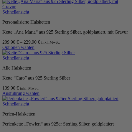
auf
der
Schnellansicht
Produktseite
gewählt
Personalisierte Halsketten
werden
Kette „Ana Maria“ aus 925 Sterling Silber, goldplattiert, mit Gravur
209,90
€
–
229,90
€
inkl. MwSt.
Optionen wählen
Dieses
Produkt
Schnellansicht
weist
Alle Halsketten
mehrere
Varianten
Kette “Caro” aus 925 Sterling Silber
auf.
Die
139,90
€
inkl. MwSt.
Optionen
Ausführung wählen
können
Dieses
auf
Produkt
Schnellansicht
der
weist
Produktseite
Perlen-Halsketten
mehrere
gewählt
Varianten
werden
Perlenkette „Fowleri“ aus 925er Sterling Silber, goldplattiert
auf.
Die