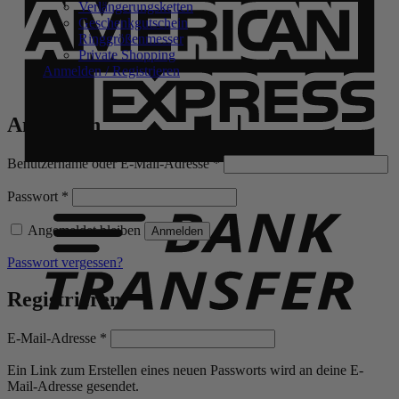
Verlängerungsketten
Geschenkgutschein
Ringgrößenmesser
Private Shopping
Anmelden / Registrieren
Anmelden
Erforderlich
Benutzername oder E-Mail-Adresse
*
B
T
Erforderlich
Passwort
*
Angemeldet bleiben
Anmelden
Passwort vergessen?
Registrieren
Erforderlich
E-Mail-Adresse
*
Ein Link zum Erstellen eines neuen Passworts wird an deine E-
Mail-Adresse gesendet.