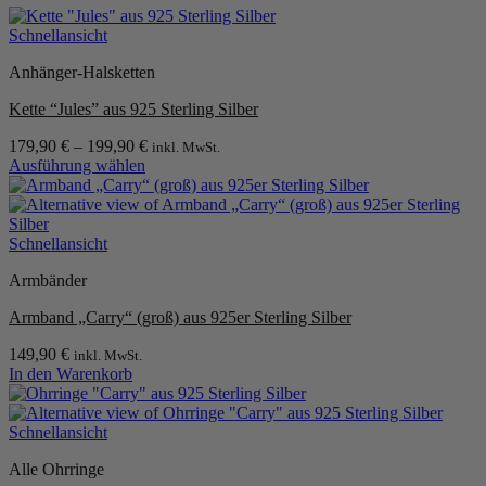
Schnellansicht
Anhänger-Halsketten
Kette “Jules” aus 925 Sterling Silber
179,90
€
–
199,90
€
inkl. MwSt.
Ausführung wählen
Dieses
Produkt
weist
mehrere
Schnellansicht
Varianten
Armbänder
auf.
Die
Armband „Carry“ (groß) aus 925er Sterling Silber
Optionen
können
149,90
€
inkl. MwSt.
auf
In den Warenkorb
der
Produktseite
gewählt
Schnellansicht
werden
Alle Ohrringe