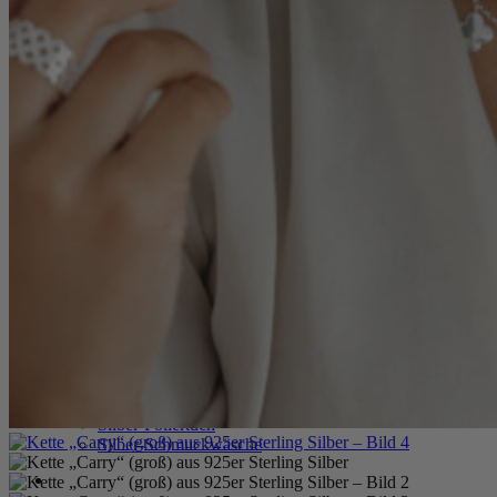
Personalisierte Schmuckstücke
Basics
Beads
Charms
MEN
MEN Halsketten
MEN Ringe
MEN Armbänder
MEN Armreife
MEN Personalisierte Schmuckstücke
KIDS
KIDS Ohrringe
KIDS Halsketten
KIDS Armbänder
KIDS Personalisierte Schmuckstücke
PRODUKTPFLEGE
Silber-Poliertuch
Silber-Schmuckwäsche
SERVICE