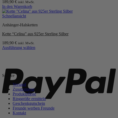
189,90
€
inkl. MwSt.
Optionen
In den Warenkorb
können
auf
Schnellansicht
der
Produktseite
Anhänger-Halsketten
gewählt
werden
Kette “Celina” aus 925er Sterling Silber
189,90
€
inkl. MwSt.
Ausführung wählen
Dieses
Produkt
P
weist
mehrere
Varianten
Service
auf.
Die
Versand
Optionen
Zusatzgravur
können
Produktpflege
auf
Ringgröße ermitteln
der
Geschenkgutschein
Produktseite
Freunde werben Freunde
gewählt
Kontakt
werden
S