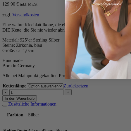
129,90
€
inkl. MwSt.
zzgl.
Versandkosten
Eine wahre Kleeblatt Ikone, die einen ganz besonderen Platz in uns
DIE Kette, die Sie nie wieder abnehmen möchten.
Material: 925’er Sterling Silber
Steine: Zirkonia, blau
Größe: ca. 1,0cm
Handmade
Born in Germany
Alle bei Mainpunkt gekauften Produkte werden inklusive unserer ele
Kettenlänge
Zurücksetzen
Kette
„Lore“
In den Warenkorb
aus
Zusätzliche Informationen
925er
Sterling
Farbton
Silber
Silber,
blauer
Zirkonia
Kettenlänge
42 cm, 45 cm, 56 cm