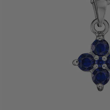
Personalisierte Schmuckstücke
Basics
Beads
Charms
MEN
MEN Halsketten
MEN Ringe
MEN Armbänder
MEN Armreife
MEN Personalisierte Schmuckstücke
KIDS
KIDS Ohrringe
KIDS Halsketten
KIDS Armbänder
KIDS Personalisierte Schmuckstücke
PRODUKTPFLEGE
Silber-Poliertuch
Silber-Schmuckwäsche
SERVICE