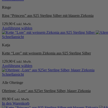
Ringe
Ring “Princess” aus 925 Sterling Silber mit blauem Zirkonia
129,90
€
inkl. MwSt.
Ausführung wählen
Dieses
Produkt
Schnellansicht
weist
Katja
mehrere
Varianten
Kette “Lore” mit weissem Zirkonia aus 925 Sterling Silber
auf.
Die
129,90
€
inkl. MwSt.
Optionen
Ausführung wählen
können
Dieses
auf
Produkt
Schnellansicht
der
weist
Produktseite
Alle Ohrringe
mehrere
gewählt
Varianten
werden
Ohrringe „Lore“ aus 925er Sterling Silber, blauer Zirkonia
auf.
Die
89,90
€
inkl. MwSt.
Optionen
In den Warenkorb
können