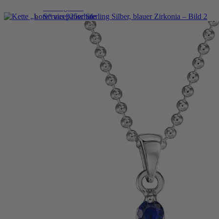
Zusatzgravur
Servicepauschale
Verlängerungsketten
Geschenkgutschein
Ringgrößenmesser
Private Shopping
Anmelden / Registrieren
Warenkorb /
0,00
€
0
0