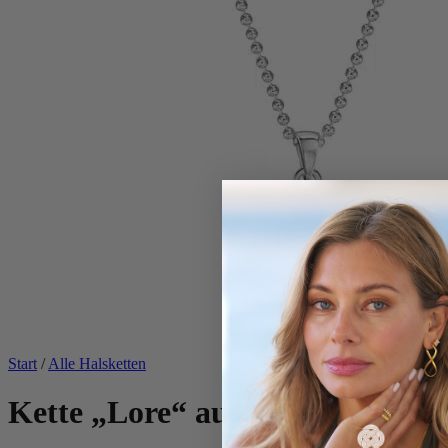
Start
/
Alle Halsketten
Kette „Lore“ aus 925er Sterling 