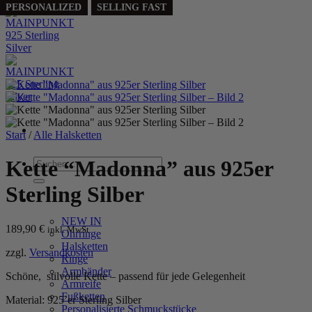
SELLING FAST
PERSONALIZED
SELLING FAST
Zum
Inhalt
springen
Start
/
Alle Halsketten
Suchen
Kette “Madonna” aus 925er
nach:
Sterling Silber
WOMEN
NEW IN
189,90
€
inkl. MwSt.
Ohrringe
Halsketten
zzgl.
Versandkosten
Ringe
Armbänder
Schöne, stilvolle Kette – passend für jede Gelegenheit
Armreife
Fußketten
Material: 925’er Sterling Silber
Personalisierte Schmuckstücke