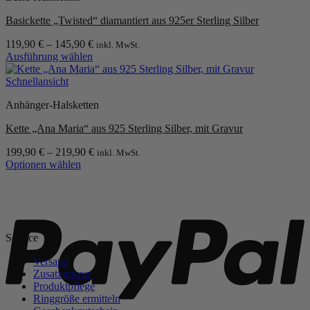
Varianten
Basickette „Twisted“ diamantiert aus 925er Sterling Silber
auf.
Die
119,90
€
–
145,90
€
inkl. MwSt.
Optionen
Ausführung wählen
können
Dieses
auf
Produkt
Schnellansicht
der
weist
Produktseite
Anhänger-Halsketten
mehrere
gewählt
Varianten
werden
Kette „Ana Maria“ aus 925 Sterling Silber, mit Gravur
auf.
Die
199,90
€
–
219,90
€
inkl. MwSt.
Optionen
Optionen wählen
können
Dieses
auf
Produkt
P
der
weist
Produktseite
mehrere
gewählt
Varianten
werden
Service
auf.
Die
Versand
Optionen
Zusatzgravur
können
Produktpflege
auf
Ringgröße ermitteln
der