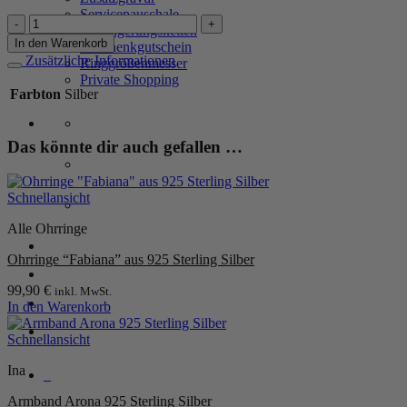
Servicepauschale
Kette
Verlängerungsketten
"Madonna"
In den Warenkorb
Geschenkgutschein
aus
Zusätzliche Informationen
Ringgrößenmesser
925er
Private Shopping
Sterling
Farbton
Silber
Silber
Menge
Das könnte dir auch gefallen …
Schnellansicht
Alle Ohrringe
Anmelden / Registrieren
Ohrringe “Fabiana” aus 925 Sterling Silber
99,90
€
inkl. MwSt.
Warenkorb /
0,00
€
0
In den Warenkorb
Schnellansicht
Ina
0
Armband Arona 925 Sterling Silber