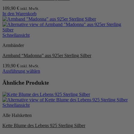
109,90
€
inkl. MwSt.
In den Warenkorb
Schnellansicht
Armbänder
Armband “Madonna” aus 925er Sterling Silber
139,90
€
inkl. MwSt.
Ausführung wählen
Dieses
Produkt
Ähnliche Produkte
weist
mehrere
Varianten
auf.
Schnellansicht
Die
Optionen
Alle Halsketten
können
auf
Kette Blume des Lebens 925 Sterling Silber
der