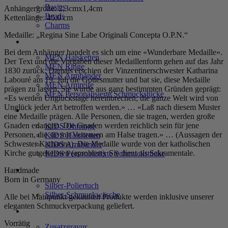
Basics
Anhängergröße: 2,3cmx1,4cm
Beads
Kettenlänge: 45,0 cm
Charms
Medaille: „Regina Sine Labe Originali Concepta O.P.N.“
MEN
Bei dem Anhänger handelt es sich um eine «Wunderbare Medaille».
MEN Halsketten
Der Text und die Vorgaben dieser Medaillenform gehen auf das Jahr
MEN Ringe
1830 zurück. Damals erschien der Vinzentinerschwester Katharina
MEN Armbänder
Labouré am 19. Juli die Gottesmutter und bat sie, diese Medaille
MEN Armreife
prägen zu lassen. Sie wurde aus ganz bestimmten Gründen geprägt:
MEN Personalisierte Schmuckstücke
«Es werden Unglückstage hereinbrechen; die ganze Welt wird von
Unglück jeder Art betroffen werden.» … «Laß nach diesem Muster
KIDS
eine Medaille prägen. Alle Personen, die sie tragen, werden große
Gnaden erlangen. Die Gnaden werden reichlich sein für jene
KIDS Ohrringe
Personen, die sie mit Vertrauen am Halse tragen.» … (Aussagen der
KIDS Halsketten
Schwester Katharina). Die Medaille wurde von der katholischen
KIDS Armbänder
Kirche gutgeheissen (aprobiert). Sie dient als Sakramentale.
KIDS Personalisierte Schmuckstücke
PRODUKTPFLEGE
Handmade
Born in Germany
Silber-Poliertuch
Silber-Schmuckwäsche
Alle bei Mainpunkt gekauften Produkte werden inklusive unserer
eleganten Schmuckverpackung geliefert.
SERVICE
Vorrätig
Zusatzgravur