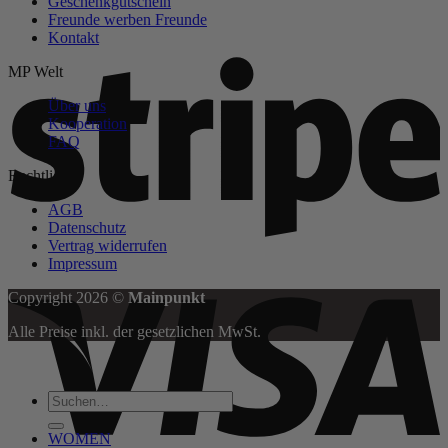
Geschenkgutschein
Produktseite
Freunde werben Freunde
gewählt
Kontakt
werden
S
MP Welt
Über uns
Kooperation
FAQ
Rechtliches
AGB
Datenschutz
Vertrag widerrufen
Impressum
V
Copyright 2026 ©
Mainpunkt
Alle Preise inkl. der gesetzlichen MwSt.
Suchen
nach:
WOMEN