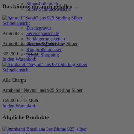
Silber-Poliertuch
Das könnte dir auch gefallen …
Silber-Schmuckwäsche
SERVICE
Schnellansicht
Zusatzgravur
Servicepauschale
Armreife
Verlängerungsketten
Armreif “Sarah” aus 925 Sterling Silber
Geschenkgutschein
Ringgrößenmesser
309,90
€
inkl. MwSt.
Private Shopping
In den Warenkorb
Schnellansicht
Alle Charms
Armband “Neymi” aus 925 Sterling Silber
169,90
€
inkl. MwSt.
In den Warenkorb
Anmelden / Registrieren
Ähnliche Produkte
Warenkorb /
0,00
€
0