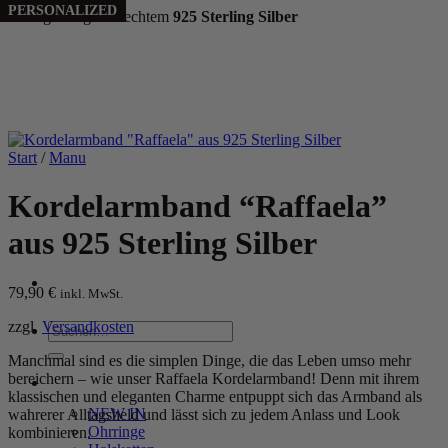
PERSONALIZED
PERSONALIZED
Handgefertigt aus echtem
925 Sterling Silber
Zum
Inhalt
springen
Start
/
Manu
Kordelarmband “Raffaela”
aus 925 Sterling Silber
79,90
€
inkl. MwSt.
zzgl.
Versandkosten
Suchen
nach:
Manchmal sind es die simplen Dinge, die das Leben umso mehr
bereichern – wie unser Raffaela Kordelarmband! Denn mit ihrem
WOMEN
klassischen und eleganten Charme entpuppt sich das Armband als
NEW IN
wahrerer Alltagsheld und lässt sich zu jedem Anlass und Look
Ohrringe
kombinieren.