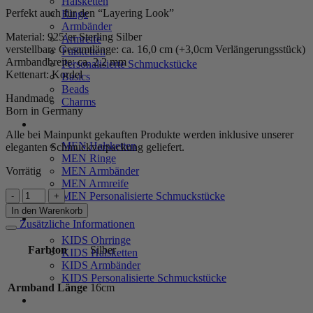
Halsketten
Perfekt auch für den “Layering Look”
Ringe
Armbänder
Material: 925’er Sterling Silber
Armreife
verstellbare Gesamtlänge: ca. 16,0 cm (+3,0cm Verlängerungsstück)
Fußketten
Armbandbreite: ca. 2,2 mm
Personalisierte Schmuckstücke
Kettenart: Kordel
Basics
Beads
Handmade
Charms
Born in Germany
MEN
Alle bei Mainpunkt gekauften Produkte werden inklusive unserer
MEN Halsketten
eleganten Schmuckverpackung geliefert.
MEN Ringe
Vorrätig
MEN Armbänder
MEN Armreife
Kordelarmband
MEN Personalisierte Schmuckstücke
"Raffaela"
In den Warenkorb
KIDS
aus
Zusätzliche Informationen
925
KIDS Ohrringe
Sterling
Farbton
Silber
KIDS Halsketten
Silber
KIDS Armbänder
Menge
KIDS Personalisierte Schmuckstücke
Armband Länge
16cm
PRODUKTPFLEGE