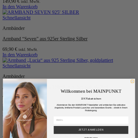
149,90
€
inkl. MwSt.
In den Warenkorb
Schnellansicht
Armbänder
Armband “Seven” aus 925er Sterling Silber
69,90
€
inkl. MwSt.
In den Warenkorb
Schnellansicht
Armbänder
Armband „Lucia“ aus 925 Sterling Silber, goldplattiert
Willkommen bei MAINPUNKT
99,90
€
inkl. MwSt.
10 € Rabatt sichern
In den Warenkorb
Abonnieren Sie den MAINPUNKT Newsletter und entdecken Sie exklusive
Angebote, limitierte Produkt-Launches und besondere Events – direkt in Ihrem
Posteingang.
Schnellansicht
Armbänder
JETZT ANMELDEN
Armband “Liv” Multicolor aus 925 Sterling Silber
Vielleicht später