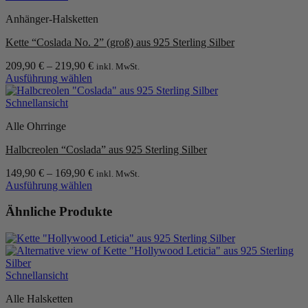
Varianten
Anhänger-Halsketten
auf.
Die
Kette “Coslada No. 2” (groß) aus 925 Sterling Silber
Optionen
können
209,90
€
–
219,90
€
inkl. MwSt.
auf
Ausführung wählen
der
Dieses
Produktseite
Produkt
Schnellansicht
gewählt
weist
werden
Alle Ohrringe
mehrere
Varianten
Halbcreolen “Coslada” aus 925 Sterling Silber
auf.
Die
149,90
€
–
169,90
€
inkl. MwSt.
Optionen
Ausführung wählen
können
Dieses
auf
Produkt
Ähnliche Produkte
der
weist
Produktseite
mehrere
gewählt
Varianten
werden
auf.
Die
Schnellansicht
Optionen
können
Alle Halsketten