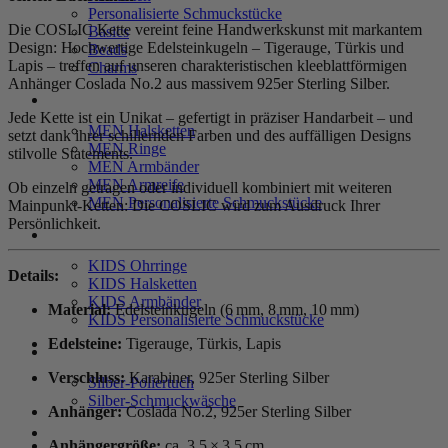
Personalisierte Schmuckstücke
Die COSLIC Kette vereint feine Handwerkskunst mit markantem
Basics
Design: Hochwertige Edelsteinkugeln – Tigerauge, Türkis und
Beads
Lapis – treffen auf unseren charakteristischen kleeblattförmigen
Charms
Anhänger Coslada No.2 aus massivem 925er Sterling Silber.
MEN
Jede Kette ist ein Unikat – gefertigt in präziser Handarbeit – und
MEN Halsketten
setzt dank ihrer schillernden Farben und des auffälligen Designs
MEN Ringe
stilvolle Statements.
MEN Armbänder
MEN Armreife
Ob einzeln getragen oder individuell kombiniert mit weiteren
MEN Personalisierte Schmuckstücke
Mainpunkt-Ketten: Die COSLIC wird zum Ausdruck Ihrer
Persönlichkeit.
KIDS
KIDS Ohrringe
Details:
KIDS Halsketten
KIDS Armbänder
Material:
Edelsteinkugeln (6 mm, 8 mm, 10 mm)
KIDS Personalisierte Schmuckstücke
Edelsteine:
Tigerauge, Türkis, Lapis
PRODUKTPFLEGE
Verschluss:
Karabiner, 925er Sterling Silber
Silber-Poliertuch
Silber-Schmuckwäsche
Anhänger:
Coslada No.2, 925er Sterling Silber
SERVICE
Anhängergröße:
ca. 3,5 × 3,5 cm