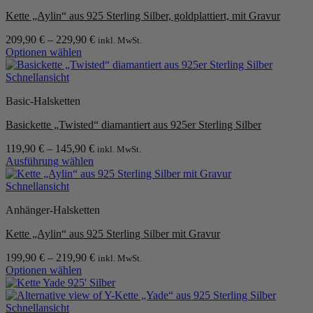
Kette „Aylin“ aus 925 Sterling Silber, goldplattiert, mit Gravur
209,90
€
–
229,90
€
inkl. MwSt.
Optionen wählen
Dieses
Produkt
Schnellansicht
weist
Basic-Halsketten
mehrere
Varianten
Basickette „Twisted“ diamantiert aus 925er Sterling Silber
auf.
Die
119,90
€
–
145,90
€
inkl. MwSt.
Optionen
Ausführung wählen
können
Dieses
auf
Produkt
Schnellansicht
der
weist
Produktseite
Anhänger-Halsketten
mehrere
gewählt
Varianten
werden
Kette „Aylin“ aus 925 Sterling Silber mit Gravur
auf.
Die
199,90
€
–
219,90
€
inkl. MwSt.
Optionen
Optionen wählen
können
Dieses
auf
Produkt
der
weist
Schnellansicht
Produktseite