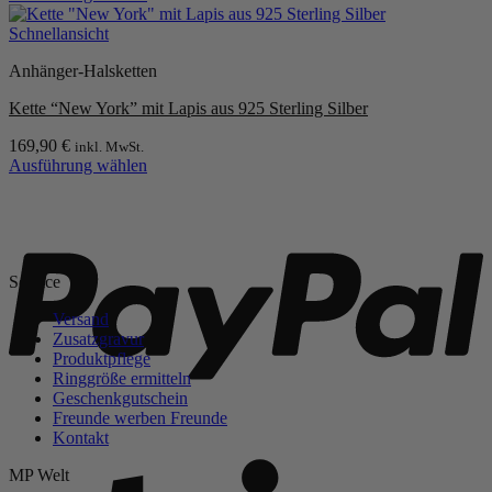
Dieses
Produkt
Schnellansicht
weist
Anhänger-Halsketten
mehrere
Varianten
Kette “New York” mit Lapis aus 925 Sterling Silber
auf.
Die
169,90
€
inkl. MwSt.
Optionen
Ausführung wählen
können
Dieses
auf
Produkt
P
der
weist
Produktseite
mehrere
gewählt
Varianten
werden
Service
auf.
Die
Versand
Optionen
Zusatzgravur
können
Produktpflege
auf
Ringgröße ermitteln
der
Geschenkgutschein
Produktseite
Freunde werben Freunde
gewählt
Kontakt
werden
S
MP Welt