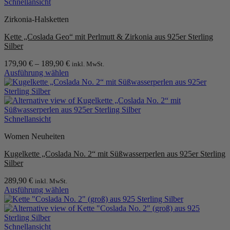
Schnellansicht
Zirkonia-Halsketten
Kette „Coslada Geo“ mit Perlmutt & Zirkonia aus 925er Sterling
Silber
179,90
€
–
189,90
€
inkl. MwSt.
Ausführung wählen
Dieses
Produkt
weist
mehrere
Varianten
Schnellansicht
auf.
Women Neuheiten
Die
Optionen
Kugelkette „Coslada No. 2“ mit Süßwasserperlen aus 925er Sterling
können
Silber
auf
der
289,90
€
inkl. MwSt.
Produktseite
Ausführung wählen
gewählt
Dieses
werden
Produkt
weist
mehrere
Schnellansicht