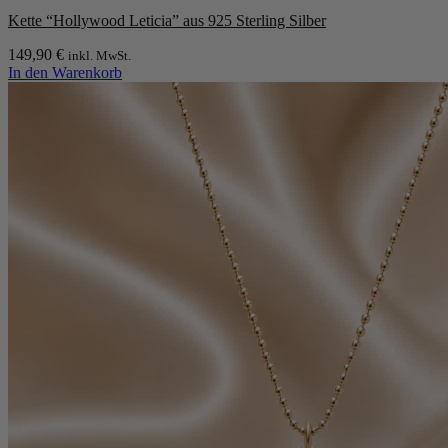
auf
der
Kette “Hollywood Leticia” aus 925 Sterling Silber
Produktseite
gewählt
149,90
€
inkl. MwSt.
werden
In den Warenkorb