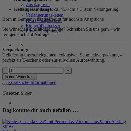
Zusatzgravur
Kettengesamtlänge:
ca. 45,0 cm + 3,0 cm Verlängerung
Servicepauschale
Verlängerungsketten
Born in Germany, handgefertigt für höchste Ansprüche
Geschenkgutschein
Ringgrößenmesser
Sie wünschen eine andere Länge? Schreiben Sie uns gern – wir
Private Shopping
fertigen auch auf Anfrage.
Verpackung:
Geliefert in unserer eleganten, exklusiven Schmuckverpackung –
perfekt als Geschenk oder zur stilvollen Aufbewahrung.
Kugelkette
„Coslic“
In den Warenkorb
aus
Zusätzliche Informationen
Anmelden / Registrieren
925er
Sterling
Farbton
Silber
Silber
Menge
Warenkorb /
0,00
€
0
Das könnte dir auch gefallen …
0