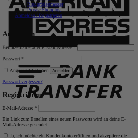
Ringgrößenmesser
Private Shopping
Anmelden / Registrieren
Anmelden
Erforderlich
Benutzername oder E-Mail-Adresse
*
B
T
Erforderlich
Passwort
*
Angemeldet bleiben
Anmelden
Passwort vergessen?
Registrieren
Erforderlich
E-Mail-Adresse
*
Ein Link zum Erstellen eines neuen Passworts wird an deine E-
Mail-Adresse gesendet.
Ja, ich möchte ein Kundenkonto eröffnen und akzeptiere die