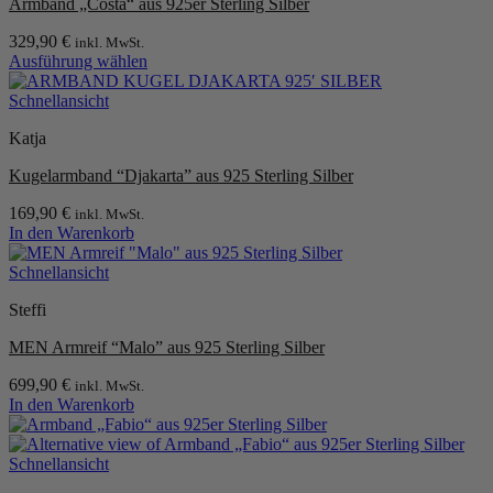
Armband „Costa“ aus 925er Sterling Silber
329,90
€
inkl. MwSt.
Ausführung wählen
Dieses
Produkt
Schnellansicht
weist
Katja
mehrere
Varianten
Kugelarmband “Djakarta” aus 925 Sterling Silber
auf.
Die
169,90
€
inkl. MwSt.
Optionen
In den Warenkorb
können
auf
Schnellansicht
der
Produktseite
Steffi
gewählt
werden
MEN Armreif “Malo” aus 925 Sterling Silber
699,90
€
inkl. MwSt.
In den Warenkorb
Schnellansicht