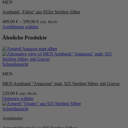
MEN
Armband „Fabio“ aus 925er Sterling Silber
499,90
€
–
599,90
€
inkl. MwSt.
Ausführung wählen
Dieses
Produkt
Ähnliche Produkte
weist
mehrere
Varianten
auf.
Die
Schnellansicht
Optionen
können
MEN
auf
der
MEN Armband “Amazona” matt, 925 Sterling Silber, mit Gravur
Produktseite
gewählt
229,90
€
inkl. MwSt.
werden
Optionen wählen
Dieses
Produkt
Schnellansicht
weist
Armbänder
mehrere
Varianten