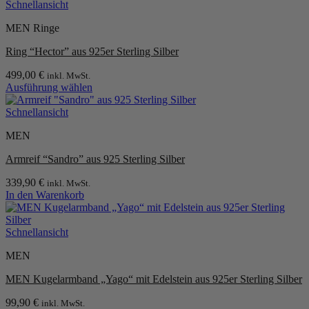
Produkt
Schnellansicht
weist
MEN Ringe
mehrere
Varianten
Ring “Hector” aus 925er Sterling Silber
auf.
Die
499,00
€
inkl. MwSt.
Optionen
Ausführung wählen
können
Dieses
auf
Produkt
Schnellansicht
der
weist
Produktseite
MEN
mehrere
gewählt
Varianten
werden
Armreif “Sandro” aus 925 Sterling Silber
auf.
Die
339,90
€
inkl. MwSt.
Optionen
In den Warenkorb
können
auf
der
Schnellansicht
Produktseite
gewählt
MEN
werden
MEN Kugelarmband „Yago“ mit Edelstein aus 925er Sterling Silber
99,90
€
inkl. MwSt.