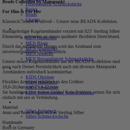
Beads Collection by Mainpunkt
Personalisierte Schmuckstücke
Basics
For Him & For Her
Beads
Charms
Klassisch, zeitlos & stilvoll – Unsere neue BEADS Kollektion.
MEN
Handgefertigte Kugelarmbänder verziert mit 925′ Sterling Silber
Elementen, gebunden an einem qualitativ flexiblem Stretchband.
MEN Halsketten
MEN Ringe
Durch das auffallende Design wird das Armband zum
MEN Armbänder
unverwechselbaren Schmuckstück.
MEN Armreife
MEN Personalisierte Schmuckstücke
Unsere neuen Kugelarmbänder aus der BEADS Kollektion sind
ganz nach Deiner Persönlichkeit auch mit diversen Mainpunkt
KIDS
Armbändern individuell kombinierbar.
KIDS Ohrringe
Flexibles Armband erhältlich in den Größen:
KIDS Halsketten
19,0-20,0cm und 21,0-22,0cm
KIDS Armbänder
Sie benötigen eine andere Größe? Kein Problem, setzen Sie sich
KIDS Personalisierte Schmuckstücke
einfach mit uns in Verbindung.
PRODUKTPFLEGE
Material:
Silber-Poliertuch
4mm und 6mm Kugel: 925’er Sterling Silber
Silber-Schmuckwäsche
Handmade
SERVICE
Born in Germany