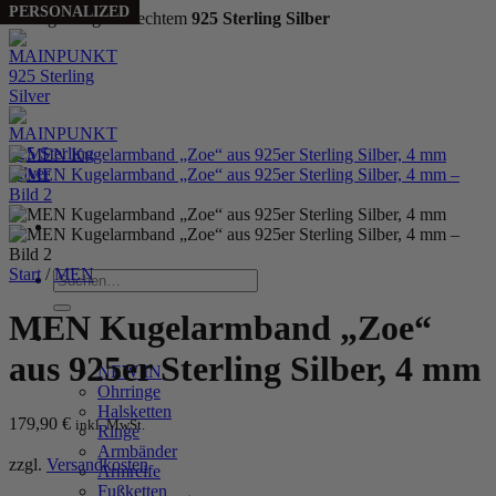
PERSONALIZED
Handgefertigt aus echtem
925 Sterling Silber
Zum
Inhalt
springen
Start
/
MEN
Suchen
nach:
MEN Kugelarmband „Zoe“
WOMEN
aus 925er Sterling Silber, 4 mm
NEW IN
Ohrringe
Halsketten
179,90
€
inkl. MwSt.
Ringe
Armbänder
zzgl.
Versandkosten
Armreife
Fußketten