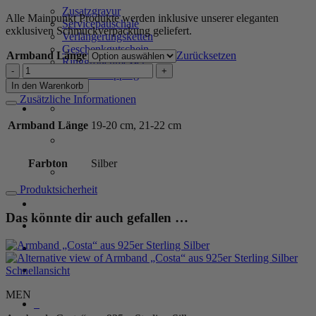
Zusatzgravur
Alle Mainpunkt Produkte werden inklusive unserer eleganten
Servicepauschale
exklusiven Schmuckverpackung geliefert.
Verlängerungsketten
Geschenkgutschein
Armband Länge
Zurücksetzen
Ringgrößenmesser
MEN
Private Shopping
Kugelarmband
In den Warenkorb
„Zoe“
Zusätzliche Informationen
aus
925er
Armband Länge
19-20 cm, 21-22 cm
Sterling
Silber,
4
Farbton
Silber
mm
Menge
Produktsicherheit
Anmelden / Registrieren
Das könnte dir auch gefallen …
Warenkorb /
0,00
€
0
Schnellansicht
MEN
0