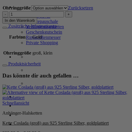
SERVICE
Ohrringgröße
Zurücksetzen
Ohrringe
Zusatzgravur
"Coslada"
In den Warenkorb
Servicepauschale
aus
Zusätzliche Informationen
Verlängerungsketten
925
Geschenkgutschein
Sterling
Farbton
Gold
Ringgrößenmesser
Silber,
Private Shopping
goldplattiert
Menge
Ohrringgröße
groß, klein
Produktsicherheit
Das könnte dir auch gefallen …
Anmelden / Registrieren
Schnellansicht
Anhänger-Halsketten
Warenkorb /
0,00
€
0
Kette Coslada (groß) aus 925 Sterling Silber, goldplattiert