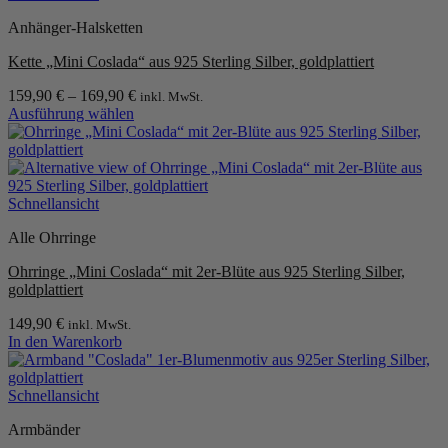
Anhänger-Halsketten
Kette „Mini Coslada“ aus 925 Sterling Silber, goldplattiert
159,90
€
–
169,90
€
inkl. MwSt.
Ausführung wählen
Dieses
Produkt
weist
mehrere
Varianten
Schnellansicht
auf.
Alle Ohrringe
Die
Optionen
Ohrringe „Mini Coslada“ mit 2er-Blüte aus 925 Sterling Silber,
können
goldplattiert
auf
der
149,90
€
inkl. MwSt.
Produktseite
In den Warenkorb
gewählt
werden
Schnellansicht
Armbänder