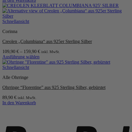
In den Warenkorb
Schnellansicht
Corinna
Creolen „Columbiana“ aus 925er Sterling Silber
109,90
€
–
159,90
€
inkl. MwSt.
Ausführung wählen
Dieses
Produkt
Schnellansicht
weist
Alle Ohrringe
mehrere
Varianten
Ohrringe “Florentine” aus 925 Sterling Silber, gebürstet
auf.
Die
89,90
€
inkl. MwSt.
Optionen
In den Warenkorb
können
auf
P
der
Produktseite
gewählt
werden