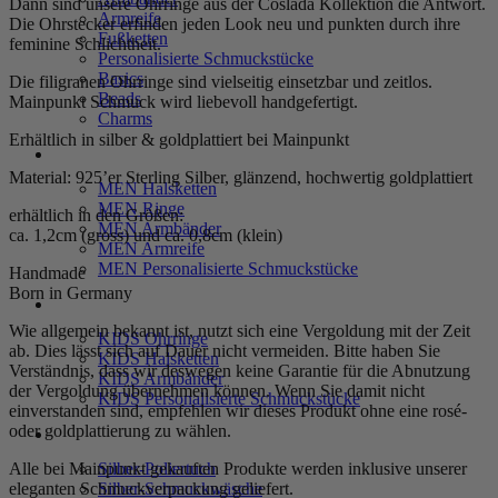
Dann sind unsere Ohrringe aus der Coslada Kollektion die Antwort.
Armreife
Die Ohrstecker erfinden jeden Look neu und punkten durch ihre
Fußketten
feminine Schlichtheit.
Personalisierte Schmuckstücke
Basics
Die filigranen Ohrringe sind vielseitig einsetzbar und zeitlos.
Beads
Mainpunkt Schmuck wird liebevoll handgefertigt.
Charms
Erhältlich in silber & goldplattiert bei Mainpunkt
MEN
Material: 925’er Sterling Silber, glänzend, hochwertig goldplattiert
MEN Halsketten
MEN Ringe
erhältlich in den Größen:
MEN Armbänder
ca. 1,2cm (gross) und ca. 0,8cm (klein)
MEN Armreife
MEN Personalisierte Schmuckstücke
Handmade
Born in Germany
KIDS
Wie allgemein bekannt ist, nutzt sich eine Vergoldung mit der Zeit
KIDS Ohrringe
ab. Dies lässt sich auf Dauer nicht vermeiden. Bitte haben Sie
KIDS Halsketten
Verständnis, dass wir deswegen keine Garantie für die Abnutzung
KIDS Armbänder
der Vergoldung übernehmen können. Wenn Sie damit nicht
KIDS Personalisierte Schmuckstücke
einverstanden sind, empfehlen wir dieses Produkt ohne eine rosé-
oder goldplattierung zu wählen.
PRODUKTPFLEGE
Silber-Poliertuch
Alle bei Mainpunkt gekauften Produkte werden inklusive unserer
Silber-Schmuckwäsche
eleganten Schmuckverpackung geliefert.