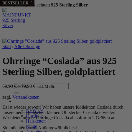
SELLING FAST
BESTSELLER
Handgefertigt aus echtem
925 Sterling Silber
Zum
Inhalt
springen
Start
/
Alle Ohrringe
Ohrringe “Coslada” aus 925
Sterling Silber, goldplattiert
Suchen
69,90
€
–
79,90
€
inkl. MwSt.
nach:
zzgl.
Versandkosten
WOMEN
Es ist wieder soweit! Wir haben unsere Kollektion Coslada durch
NEW IN
unsere neuen hübschen kleinen Ohrstecker Coslada erweitert.
Ohrringe
Wir bieten unsere Ohrringe Coslada ab sofort in 2 Größen an.
Halsketten
Ringe
Sie möchten etwas Außergewöhnliches?
Armbänder