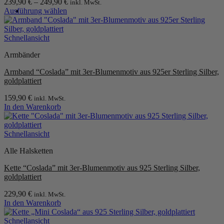
239,90
€
–
249,90
€
inkl. MwSt.
Ausführung wählen
0
Dieses
Produkt
weist
Schnellansicht
mehrere
Armbänder
Varianten
auf.
Armband “Coslada” mit 3er-Blumenmotiv aus 925er Sterling Silber,
Die
goldplattiert
Optionen
können
159,90
€
inkl. MwSt.
auf
In den Warenkorb
der
Produktseite
gewählt
Schnellansicht
werden
Alle Halsketten
Kette “Coslada” mit 3er-Blumenmotiv aus 925 Sterling Silber,
goldplattiert
229,90
€
inkl. MwSt.
In den Warenkorb
Schnellansicht