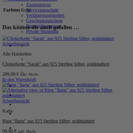
925
Zusatzgravur
Sterling
Farbton
Gold
Servicepauschale
Silber,
Verlängerungsketten
goldplattiert
Geschenkgutschein
Menge
Ringgrößenmesser
Das könnte dir auch gefallen …
Private Shopping
Schnellansicht
Alle Halsketten
Chokerkette “Sarah” aus 925 Sterling Silber, goldplattiert
209,90
€
inkl. MwSt.
In den Warenkorb
Anmelden / Registrieren
Schnellansicht
Warenkorb /
0,00
€
0
Katja
Ring “Ilaria” aus 925 Sterling Silber, goldplattiert
0
99,90
€
inkl. MwSt.