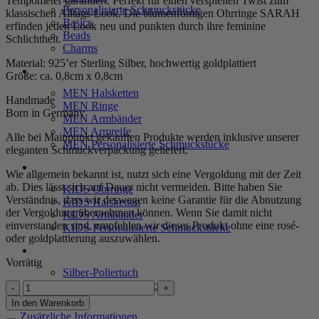
Tempometer garantiert. Perfekt für einen verspielten Twist zum
Personalisierte Schmuckstücke
klassischen Alltags-Look. Die blumenfömigen Ohrringe SARAH
Basics
erfinden jeden Look neu und punkten durch ihre feminine
Beads
Schlichtheit.
Charms
Material: 925’er Sterling Silber, hochwertig goldplattiert
MEN
Größe: ca. 0,8cm x 0,8cm
MEN Halsketten
Handmade
MEN Ringe
Born in Germany
MEN Armbänder
MEN Armreife
Alle bei Mainpunkt gekauften Produkte werden inklusive unserer
MEN Personalisierte Schmuckstücke
eleganten Schmuckverpackung geliefert.
KIDS
Wie allgemein bekannt ist, nutzt sich eine Vergoldung mit der Zeit
ab. Dies lässt sich auf Dauer nicht vermeiden. Bitte haben Sie
KIDS Ohrringe
Verständnis, dass wir deswegen keine Garantie für die Abnutzung
KIDS Halsketten
der Vergoldung übernehmen können. Wenn Sie damit nicht
KIDS Armbänder
einverstanden sind, empfehlen wir dieses Produkt ohne eine rosé-
KIDS Personalisierte Schmuckstücke
oder goldplattierung auszuwählen.
PRODUKTPFLEGE
Vorrätig
Silber-Poliertuch
Silber-Schmuckwäsche
Ohrringe
"Sarah"
In den Warenkorb
SERVICE
aus
Zusätzliche Informationen