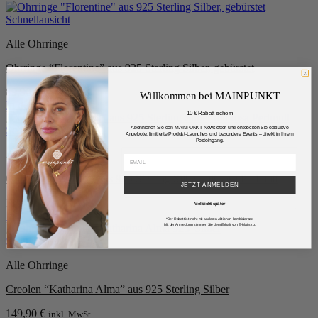
Schnellansicht
Alle Ohrringe
Ohrringe “Florentine” aus 925 Sterling Silber, gebürstet
89,90
€
inkl. MwSt.
Willkommen bei MAINPUNKT
In den Warenkorb
10 € Rabatt sichern
Schnellansicht
Abonnieren Sie den MAINPUNKT Newsletter und entdecken Sie exklusive
Angebote, limitierte Produkt-Launches und besondere Events – direkt in Ihrem
Posteingang.
Alle Ohrringe
Ohrringe “Coslada” aus 925 Sterling Silber mit rosa Perlmutt
JETZT ANMELDEN
119,90
€
inkl. MwSt.
Vielleicht später
In den Warenkorb
*Der Rabatt ist nicht mit anderen Aktionen kombinierbar.
Mit der Anmeldung stimmen Sie dem Erhalt von E-Mails zu.
Schnellansicht
Alle Ohrringe
Creolen “Katharina Alma” aus 925 Sterling Silber
149,90
€
inkl. MwSt.