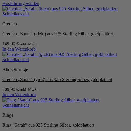
Ausführung wählen
Dieses
Produkt
Schnellansicht
weist
Creolen
mehrere
Varianten
Creolen „Sarah“ (klein) aus 925 Sterling Silber, goldplattiert
auf.
Die
149,90
€
inkl. MwSt.
Optionen
In den Warenkorb
können
auf
Schnellansicht
der
Produktseite
Alle Ohrringe
gewählt
werden
Creolen „Sarah“ (groß) aus 925 Sterling Silber, goldplattiert
209,90
€
inkl. MwSt.
In den Warenkorb
Schnellansicht
Ringe
Ring “Sarah” aus 925 Sterling Silber, goldplattiert