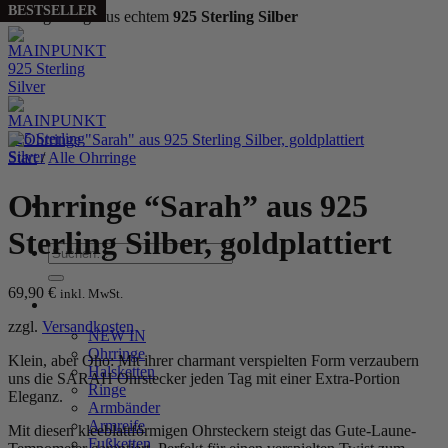
BESTSELLER
Handgefertigt aus echtem
925 Sterling Silber
Zum
Inhalt
springen
Start
/
Alle Ohrringe
Ohrringe “Sarah” aus 925
Sterling Silber, goldplattiert
Suchen
nach:
69,90
€
inkl. MwSt.
WOMEN
zzgl.
Versandkosten
NEW IN
Ohrringe
Klein, aber Oho: Mit ihrer charmant verspielten Form verzaubern
Halsketten
uns die SARAH Ohrstecker jeden Tag mit einer Extra-Portion
Ringe
Eleganz.
Armbänder
Armreife
Mit diesen kleeblattförmigen Ohrsteckern steigt das Gute-Laune-
Fußketten