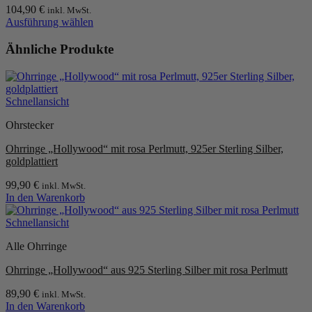
104,90
€
inkl. MwSt.
Ausführung wählen
Dieses
Produkt
Ähnliche Produkte
weist
mehrere
Varianten
auf.
Schnellansicht
Die
Optionen
Ohrstecker
können
auf
Ohrringe „Hollywood“ mit rosa Perlmutt, 925er Sterling Silber,
der
goldplattiert
Produktseite
gewählt
99,90
€
inkl. MwSt.
werden
In den Warenkorb
Schnellansicht
Alle Ohrringe
Ohrringe „Hollywood“ aus 925 Sterling Silber mit rosa Perlmutt
89,90
€
inkl. MwSt.
In den Warenkorb