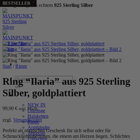
SELLING FAST
BESTSELLER
BESTSELLER
Handgefertigt aus echtem
925 Sterling Silber
Zum
Inhalt
springen
Start
/
Ringe
Suchen
Ring “Ilaria” aus 925 Sterling
nach:
Silber, goldplattiert
WOMEN
NEW IN
99,90
€
inkl. MwSt.
Ohrringe
Halsketten
zzgl.
Versandkosten
Ringe
Armbänder
Perfekt als magisches Geschenk für sich selbst oder für
Armreife
Schmuckliebhaberinnen, die einem am Herzen liegen. Schlichtes
Fußketten