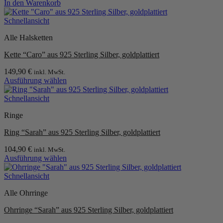
In den Warenkorb
Schnellansicht
Alle Halsketten
Kette “Caro” aus 925 Sterling Silber, goldplattiert
149,90
€
inkl. MwSt.
Ausführung wählen
Dieses
Produkt
Schnellansicht
weist
Ringe
mehrere
Varianten
Ring “Sarah” aus 925 Sterling Silber, goldplattiert
auf.
Die
104,90
€
inkl. MwSt.
Optionen
Ausführung wählen
können
Dieses
auf
Produkt
Schnellansicht
der
weist
Produktseite
Alle Ohrringe
mehrere
gewählt
Varianten
werden
Ohrringe “Sarah” aus 925 Sterling Silber, goldplattiert
auf.
Die