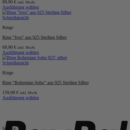
89,90
€
inkl. MwSt.
Optionen
Ausführung wählen
können
Dieses
auf
Produkt
Schnellansicht
der
weist
Produktseite
Ringe
mehrere
gewählt
Varianten
werden
Ring “Ives” aus 925 Sterling Silber
auf.
Die
69,90
€
inkl. MwSt.
Optionen
Ausführung wählen
können
Dieses
auf
Produkt
Schnellansicht
der
weist
Produktseite
Ringe
mehrere
gewählt
Varianten
werden
Ring “Bohemian Soho” aus 925 Sterling Silber
auf.
Die
159,90
€
inkl. MwSt.
Optionen
Ausführung wählen
können
Dieses
auf
Produkt
P
der
weist
Produktseite
mehrere
gewählt
Varianten
werden
Service
auf.