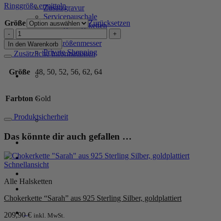
Ringgröße ermitteln
Zusatzgravur
Servicepauschale
Größe
Zurücksetzen
Verlängerungsketten
Ring
Geschenkgutschein
"Ilaria"
Ringgrößenmesser
In den Warenkorb
aus
Private Shopping
Zusätzliche Informationen
925
Sterling
Größe
48, 50, 52, 56, 62, 64
Silber,
goldplattiert
Menge
Farbton
Gold
Produktsicherheit
Das könnte dir auch gefallen …
Anmelden / Registrieren
Schnellansicht
Warenkorb /
0,00
€
0
Alle Halsketten
Chokerkette “Sarah” aus 925 Sterling Silber, goldplattiert
0
209,90
€
inkl. MwSt.