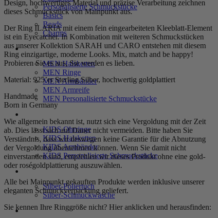
Design, hochwertiges Material und präzise Verarbeitung zeichnen
Personalisierte Schmuckstücke
dieses Schmuckstück von Mainpunkt aus.
Basics
Beads
Der Ring ILARIA mit einem fein eingearbeiteten Kleeblatt-Element
Charms
ist ein Eyecatcher. In Kombination mit weiteren Schmuckstücken
aus unserer Kollektion SARAH und CARO entstehen mit diesem
MEN
Ring einzigartige, moderne Looks. Mix, match and be happy!
Probieren Sie es aus, Sie werden es lieben.
MEN Halsketten
MEN Ringe
Material: 925’er Sterling Silber, hochwertig goldplattiert
MEN Armbänder
MEN Armreife
Handmade
MEN Personalisierte Schmuckstücke
Born in Germany
KIDS
Wie allgemein bekannt ist, nutzt sich eine Vergoldung mit der Zeit
KIDS Ohrringe
ab. Dies lässt sich auf Dauer nicht vermeiden. Bitte haben Sie
KIDS Halsketten
Verständnis, dass wir deswegen keine Garantie für die Abnutzung
KIDS Armbänder
der Vergoldung übernehmen können. Wenn Sie damit nicht
KIDS Personalisierte Schmuckstücke
einverstanden sind, empfehlen wir dieses Produkt ohne eine gold-
oder roségoldplattierung auszuwählen.
PRODUKTPFLEGE
Alle bei Mainpunkt gekauften Produkte werden inklusive unserer
Silber-Poliertuch
eleganten Schmuckverpackung geliefert.
Silber-Schmuckwäsche
Sie kennen Ihre Ringgröße nicht? Hier anklicken und herausfinden:
SERVICE