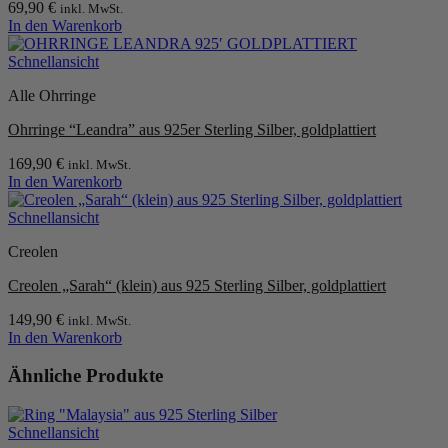
69,90
€
inkl. MwSt.
Optionen
In den Warenkorb
können
auf
Schnellansicht
der
Produktseite
Alle Ohrringe
gewählt
werden
Ohrringe “Leandra” aus 925er Sterling Silber, goldplattiert
169,90
€
inkl. MwSt.
In den Warenkorb
Schnellansicht
Creolen
Creolen „Sarah“ (klein) aus 925 Sterling Silber, goldplattiert
149,90
€
inkl. MwSt.
In den Warenkorb
Ähnliche Produkte
Schnellansicht