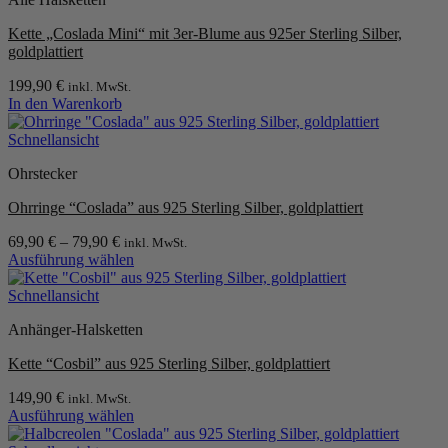
Varianten
werden
auf.
Kette „Coslada Mini“ mit 3er-Blume aus 925er Sterling Silber,
Die
goldplattiert
Optionen
können
199,90
€
inkl. MwSt.
auf
In den Warenkorb
der
Produktseite
Schnellansicht
gewählt
werden
Ohrstecker
Ohrringe “Coslada” aus 925 Sterling Silber, goldplattiert
69,90
€
–
79,90
€
inkl. MwSt.
Ausführung wählen
Dieses
Produkt
Schnellansicht
weist
Anhänger-Halsketten
mehrere
Varianten
Kette “Cosbil” aus 925 Sterling Silber, goldplattiert
auf.
Die
149,90
€
inkl. MwSt.
Optionen
Ausführung wählen
können
Dieses
auf