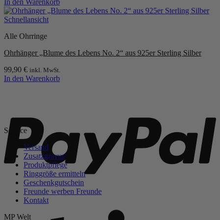
In den Warenkorb
Schnellansicht
Alle Ohrringe
Ohrhänger „Blume des Lebens No. 2“ aus 925er Sterling Silber
99,90
€
inkl. MwSt.
In den Warenkorb
P
Service
Versand
Zusatzgravur
Produktpflege
Ringgröße ermitteln
Geschenkgutschein
Freunde werben Freunde
Kontakt
S
MP Welt