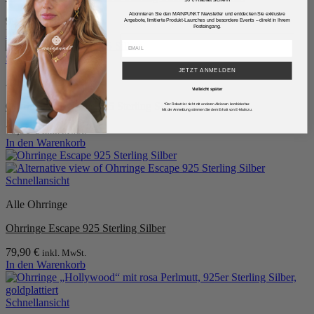
Abonnieren Sie den MAINPUNKT Newsletter und entdecken Sie exklusive
99,90
€
inkl. MwSt.
Angebote, limitierte Produkt-Launches und besondere Events – direkt in Ihrem
Posteingang.
In den Warenkorb
Schnellansicht
JETZT ANMELDEN
Alle Ohrringe
Vielleicht später
Ohrringe”Ibiza” aus 925 Sterling Silber
*Der Rabatt ist nicht mit anderen Aktionen kombinierbar.
Mit der Anmeldung stimmen Sie dem Erhalt von E-Mails zu.
79,90
€
inkl. MwSt.
In den Warenkorb
Schnellansicht
Alle Ohrringe
Ohrringe Escape 925 Sterling Silber
79,90
€
inkl. MwSt.
In den Warenkorb
Schnellansicht