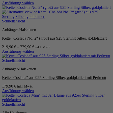
Ausführung wählen
können
Dieses
auf
Produkt
der
weist
Produktseite
mehrere
Schnellansicht
gewählt
Varianten
werden
Anhänger-Halsketten
auf.
Die
Kette „Coslada No. 2“ (groß) aus 925 Sterling Silber, goldplattiert
Optionen
können
219,90
€
–
229,90
€
inkl. MwSt.
auf
Ausführung wählen
der
Dieses
Produktseite
Produkt
Schnellansicht
gewählt
weist
werden
Anhänger-Halsketten
mehrere
Varianten
Kette “Coslada” aus 925 Sterling Silber, goldplattiert mit Perlmutt
auf.
Die
179,90
€
inkl. MwSt.
Optionen
Ausführung wählen
können
Dieses
auf
Produkt
der
weist
Schnellansicht
Produktseite
mehrere
gewählt
Alle Halsketten