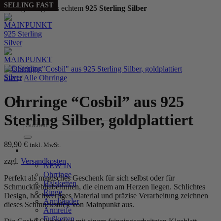
SELLING FAST
Handgefertigt aus echtem
925 Sterling Silber
Zum
Inhalt
springen
Start
/
Alle Ohrringe
Ohrringe “Cosbil” aus 925
Sterling Silber, goldplattiert
Suchen
nach:
89,90
€
inkl. MwSt.
WOMEN
zzgl.
Versandkosten
NEW IN
Ohrringe
Perfekt als magisches Geschenk für sich selbst oder für
Halsketten
Schmuckliebhaberinnen, die einem am Herzen liegen. Schlichtes
Ringe
Design, hochwertiges Material und präzise Verarbeitung zeichnen
Armbänder
dieses Schmuckstück von Mainpunkt aus.
Armreife
Fußketten