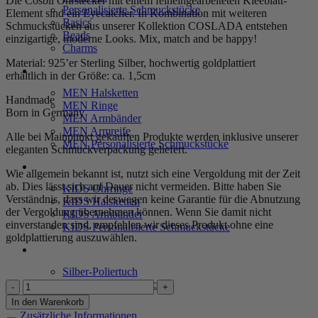
Die Cosbil Ohrstecker mit einem feineingearbeiteten Kleeblatt-
Personalisierte Schmuckstücke
Element sind ein Eyecatcher. In Kombination mit weiteren
Basics
Schmuckstücken aus unserer Kollektion COSLADA entstehen
Beads
einzigartige, moderne Looks. Mix, match and be happy!
Charms
Material: 925’er Sterling Silber, hochwertig goldplattiert
MEN
erhältlich in der Größe: ca. 1,5cm
MEN Halsketten
Handmade
MEN Ringe
Born in Germany
MEN Armbänder
MEN Armreife
Alle bei Mainpunkt gekauften Produkte werden inklusive unserer
MEN Personalisierte Schmuckstücke
eleganten Schmuckverpackung geliefert.
KIDS
Wie allgemein bekannt ist, nutzt sich eine Vergoldung mit der Zeit
ab. Dies lässt sich auf Dauer nicht vermeiden. Bitte haben Sie
KIDS Ohrringe
Verständnis, dass wir deswegen keine Garantie für die Abnutzung
KIDS Halsketten
der Vergoldung übernehmen können. Wenn Sie damit nicht
KIDS Armbänder
einverstanden sind, empfehlen wir dieses Produkt ohne eine
KIDS Personalisierte Schmuckstücke
goldplattierung auszuwählen.
PRODUKTPFLEGE
Silber-Poliertuch
Silber-Schmuckwäsche
Ohrringe
"Cosbil"
In den Warenkorb
SERVICE
aus
Zusätzliche Informationen