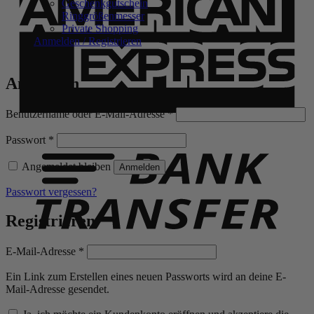
Geschenkgutschein
Ringgrößenmesser
Private Shopping
Anmelden / Registrieren
Anmelden
Erforderlich
Benutzername oder E-Mail-Adresse
*
B
T
Erforderlich
Passwort
*
Angemeldet bleiben
Anmelden
Passwort vergessen?
Registrieren
Erforderlich
E-Mail-Adresse
*
Ein Link zum Erstellen eines neuen Passworts wird an deine E-
Mail-Adresse gesendet.