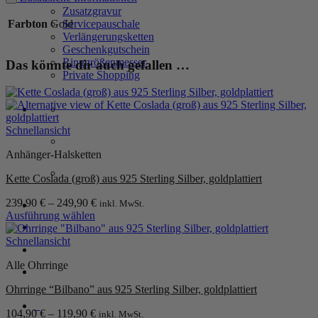
925
Zusatzgravur
Sterling
Farbton
Gold
Servicepauschale
Silber,
Verlängerungsketten
goldplattiert
Geschenkgutschein
Menge
Ringgrößenmesser
Das könnte dir auch gefallen …
Private Shopping
Schnellansicht
Anhänger-Halsketten
Kette Coslada (groß) aus 925 Sterling Silber, goldplattiert
239,90
€
–
249,90
€
inkl. MwSt.
Anmelden / Registrieren
Ausführung wählen
Dieses
Produkt
Schnellansicht
Warenkorb /
0,00
€
0
weist
Alle Ohrringe
mehrere
Varianten
Ohrringe “Bilbano” aus 925 Sterling Silber, goldplattiert
auf.
Die
0
104,90
€
–
119,90
€
inkl. MwSt.
Optionen