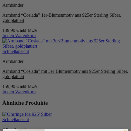
mehrere
Armbänder
Varianten
auf.
Armband “Coslada” 1er-Blumenmotiv aus 925er Sterling Silber,
Die
goldplattiert
Optionen
können
139,90
€
inkl. MwSt.
auf
In den Warenkorb
der
Produktseite
gewählt
Schnellansicht
werden
Armbänder
Armband “Coslada” mit 3er-Blumenmotiv aus 925er Sterling Silber,
goldplattiert
159,90
€
inkl. MwSt.
In den Warenkorb
Ähnliche Produkte
Schnellansicht
Alle Ohrringe