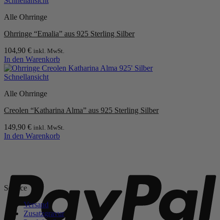
Schnellansicht
Alle Ohrringe
Ohrringe “Emalia” aus 925 Sterling Silber
104,90
€
inkl. MwSt.
In den Warenkorb
Schnellansicht
Alle Ohrringe
Creolen “Katharina Alma” aus 925 Sterling Silber
149,90
€
inkl. MwSt.
In den Warenkorb
P
Service
Versand
Zusatzgravur