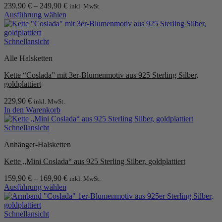
239,90
€
–
249,90
€
inkl. MwSt.
Ausführung wählen
Dieses
Produkt
weist
Schnellansicht
mehrere
Alle Halsketten
Varianten
auf.
Kette “Coslada” mit 3er-Blumenmotiv aus 925 Sterling Silber,
Die
goldplattiert
Optionen
können
229,90
€
inkl. MwSt.
auf
In den Warenkorb
der
Produktseite
Schnellansicht
gewählt
werden
Anhänger-Halsketten
Kette „Mini Coslada“ aus 925 Sterling Silber, goldplattiert
159,90
€
–
169,90
€
inkl. MwSt.
Ausführung wählen
Dieses
Produkt
weist
Schnellansicht