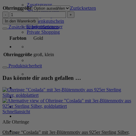
Zusatzgravur
Ohrringgröße
Zurücksetzen
Servicepauschale
Ohrringe
Verlängerungsketten
"Coslada"
Geschenkgutschein
In den Warenkorb
aus
Ringgrößenmesser
Zusätzliche Informationen
925
Private Shopping
Sterling
Farbton
Gold
Silber,
goldplattiert
Menge
Ohrringgröße
groß, klein
Produktsicherheit
Das könnte dir auch gefallen …
Anmelden / Registrieren
Warenkorb /
0,00
€
0
Schnellansicht
Alle Ohrringe
0
Ohrringe “Coslada” mit 3er-Blütenmotiv aus 925er Sterling Silber,