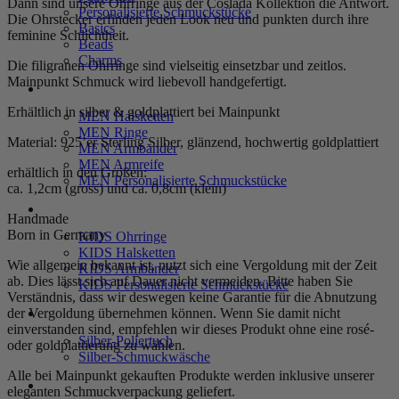
Dann sind unsere Ohrringe aus der Coslada Kollektion die Antwort.
Personalisierte Schmuckstücke
Die Ohrstecker erfinden jeden Look neu und punkten durch ihre
Basics
feminine Schlichtheit.
Beads
Charms
Die filigranen Ohrringe sind vielseitig einsetzbar und zeitlos.
Mainpunkt Schmuck wird liebevoll handgefertigt.
MEN
Erhältlich in silber & goldplattiert bei Mainpunkt
MEN Halsketten
MEN Ringe
Material: 925’er Sterling Silber, glänzend, hochwertig goldplattiert
MEN Armbänder
MEN Armreife
erhältlich in den Größen:
MEN Personalisierte Schmuckstücke
ca. 1,2cm (gross) und ca. 0,8cm (klein)
KIDS
Handmade
Born in Germany
KIDS Ohrringe
KIDS Halsketten
Wie allgemein bekannt ist, nutzt sich eine Vergoldung mit der Zeit
KIDS Armbänder
ab. Dies lässt sich auf Dauer nicht vermeiden. Bitte haben Sie
KIDS Personalisierte Schmuckstücke
Verständnis, dass wir deswegen keine Garantie für die Abnutzung
PRODUKTPFLEGE
der Vergoldung übernehmen können. Wenn Sie damit nicht
einverstanden sind, empfehlen wir dieses Produkt ohne eine rosé-
Silber-Poliertuch
oder goldplattierung zu wählen.
Silber-Schmuckwäsche
Alle bei Mainpunkt gekauften Produkte werden inklusive unserer
SERVICE
eleganten Schmuckverpackung geliefert.