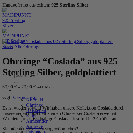
Handgefertigt aus echtem
925 Sterling Silber
Zum
Inhalt
springen
Start
/
Alle Ohrringe
Ohrringe “Coslada” aus 925
Sterling Silber, goldplattiert
Suchen
nach:
69,90
€
–
79,90
€
inkl. MwSt.
WOMEN
zzgl.
Versandkosten
NEW IN
Ohrringe
Es ist wieder soweit! Wir haben unsere Kollektion Coslada durch
Halsketten
unsere neuen hübschen kleinen Ohrstecker Coslada erweitert.
Ringe
Wir bieten unsere Ohrringe Coslada ab sofort in 2 Größen an.
Armbänder
Armreife
Sie möchten etwas Außergewöhnliches?
Fußketten