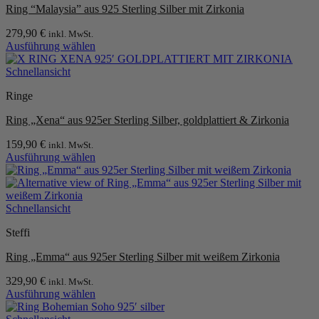
Ring “Malaysia” aus 925 Sterling Silber mit Zirkonia
Optionen
können
279,90
€
inkl. MwSt.
auf
Ausführung wählen
der
Dieses
Produktseite
Produkt
Schnellansicht
gewählt
weist
werden
Ringe
mehrere
Varianten
Ring „Xena“ aus 925er Sterling Silber, goldplattiert & Zirkonia
auf.
Die
159,90
€
inkl. MwSt.
Optionen
Ausführung wählen
können
Dieses
auf
Produkt
der
weist
Produktseite
mehrere
Schnellansicht
gewählt
Varianten
werden
Steffi
auf.
Die
Ring „Emma“ aus 925er Sterling Silber mit weißem Zirkonia
Optionen
können
329,90
€
inkl. MwSt.
auf
Ausführung wählen
der
Dieses
Produktseite
Produkt