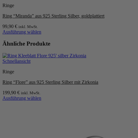
weist
Produktseite
Ringe
mehrere
gewählt
Varianten
werden
Ring “Miranda” aus 925 Sterling Silber, goldplattiert
auf.
Die
99,90
€
inkl. MwSt.
Optionen
Ausführung wählen
können
Dieses
auf
Produkt
Ähnliche Produkte
der
weist
Produktseite
mehrere
gewählt
Varianten
werden
Schnellansicht
auf.
Die
Ringe
Optionen
können
Ring “Flore” aus 925 Sterling Silber mit Zirkonia
auf
der
199,90
€
inkl. MwSt.
Produktseite
Ausführung wählen
Dieses
gewählt
Produkt
werden
weist
mehrere
Varianten
auf.
Die