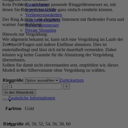
Zusatzgravur
Kein Problem – wir bieten passende Ringgrößenmesser an, mit
Servicepauschale
denen Sie Ihre perfekte Größe ganz einfach ermitteln können.
Verlängerungsketten
Der Ring Acacia – ein elegantes Statement mit fließender Form und
Geschenkgutschein
warmer Ausstrahlung.
Ringgrößenmesser
Private Shopping
Hinweis zur Vergoldung:
Wie allgemein bekannt ist, kann sich eine Vergoldung im Laufe der
Zeit durch Tragen und äußere Einflüsse abnutzen. Dies ist
materialbedingt und lässt sich nicht dauerhaft vermeiden. Daher
können wir keine Garantie für die Abnutzung der Vergoldung
übernehmen.
Sollten Sie damit nicht einverstanden sein, empfehlen wir, dieses
Modell in der Silbervariante ohne Vergoldung zu wählen.
Ringgröße
Zurücksetzen
Anmelden / Registrieren
Ring
"Acacia"
In den Warenkorb
aus
Zusätzliche Informationen
Warenkorb /
0,00
€
0
925
Sterling
Farbton
Gold
Silber,
goldplattiert
Menge
0
Ringgröße
48, 50, 52, 54, 56, 58, 60