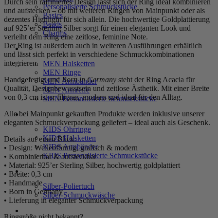
Durch sein raffiniertes Design lässt sich der Ring ideal kombinieren
Personalisierte Schmuckstücke
und aufstecken – ob mit weiteren Ringen von Mainpunkt oder als
Basics
dezentes Highlight für sich allein. Die hochwertige Goldplattierung
Beads
auf 925’er Sterling Silber sorgt für einen eleganten Look und
Charms
verleiht dem Ring eine zeitlose, feminine Note.
Der Ring ist außerdem auch in weiteren Ausführungen erhältlich
MEN
und lässt sich perfekt in verschiedene Schmuckkombinationen
integrieren.
MEN Halsketten
MEN Ringe
Handgefertigt und
Born in Germany
steht der Ring Acacia für
MEN Armbänder
Qualität, Designbewusstsein und zeitlose Ästhetik. Mit einer Breite
MEN Armreife
von 0,3 cm ist er filigran, modern und ideal für den Alltag.
MEN Personalisierte Schmuckstücke
Alle bei Mainpunkt gekauften Produkte werden inklusive unserer
KIDS
eleganten Schmuckverpackung geliefert – ideal auch als Geschenk.
KIDS Ohrringe
KIDS Halsketten
Details auf einen Blick:
KIDS Armbänder
• Design: Wellenförmig, grafisch & modern
KIDS Personalisierte Schmuckstücke
• Kombinierbar & aufsteckbar
• Material: 925’er Sterling Silber, hochwertig goldplattiert
PRODUKTPFLEGE
• Breite: 0,3 cm
• Handmade
Silber-Poliertuch
• Born in Germany
Silber-Schmuckwäsche
• Lieferung in eleganter Schmuckverpackung
SERVICE
Ringgröße nicht bekannt?