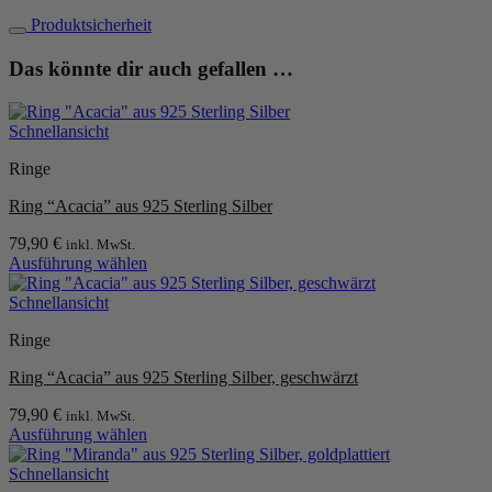
Produktsicherheit
Das könnte dir auch gefallen …
Schnellansicht
Ringe
Ring “Acacia” aus 925 Sterling Silber
79,90
€
inkl. MwSt.
Ausführung wählen
Dieses
Produkt
Schnellansicht
weist
Ringe
mehrere
Varianten
Ring “Acacia” aus 925 Sterling Silber, geschwärzt
auf.
Die
79,90
€
inkl. MwSt.
Optionen
Ausführung wählen
können
Dieses
auf
Produkt
Schnellansicht
der