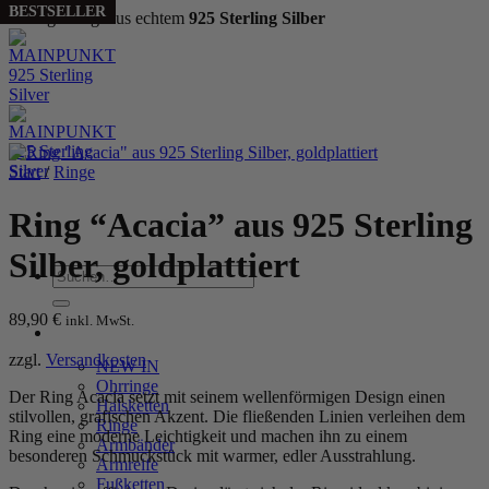
BESTSELLER
Handgefertigt aus echtem
925 Sterling Silber
Zum
Inhalt
springen
Start
/
Ringe
Ring “Acacia” aus 925 Sterling
Silber, goldplattiert
Suchen
nach:
89,90
€
inkl. MwSt.
WOMEN
zzgl.
Versandkosten
NEW IN
Ohrringe
Der Ring Acacia setzt mit seinem wellenförmigen Design einen
Halsketten
stilvollen, grafischen Akzent. Die fließenden Linien verleihen dem
Ringe
Ring eine moderne Leichtigkeit und machen ihn zu einem
Armbänder
besonderen Schmuckstück mit warmer, edler Ausstrahlung.
Armreife
Fußketten