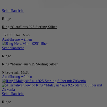
Schnellansicht
Ringe
Ring “Clara” aus 925 Sterling Silber
159,90
€
inkl. MwSt.
Ausführung wählen
Dieses
Produkt
Schnellansicht
weist
Ringe
mehrere
Varianten
Ring “Maria” aus 925 Sterling Silber
auf.
Die
64,90
€
inkl. MwSt.
Optionen
Ausführung wählen
können
Dieses
auf
Produkt
der
weist
Produktseite
mehrere
Schnellansicht
gewählt
Varianten
werden
Ringe
auf.
Die