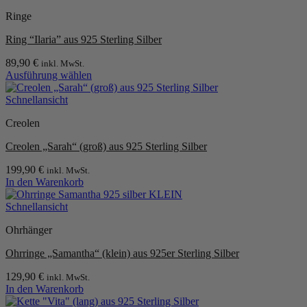
Ringe
Ring “Ilaria” aus 925 Sterling Silber
89,90
€
inkl. MwSt.
Ausführung wählen
Dieses
Produkt
Schnellansicht
weist
Creolen
mehrere
Varianten
Creolen „Sarah“ (groß) aus 925 Sterling Silber
auf.
Die
199,90
€
inkl. MwSt.
Optionen
In den Warenkorb
können
auf
Schnellansicht
der
Produktseite
Ohrhänger
gewählt
werden
Ohrringe „Samantha“ (klein) aus 925er Sterling Silber
129,90
€
inkl. MwSt.
In den Warenkorb