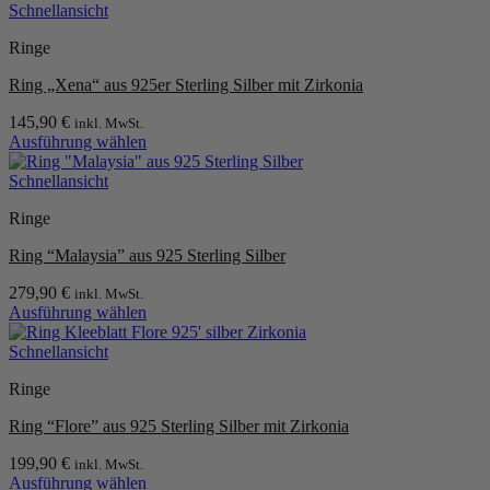
mehrere
Schnellansicht
gewählt
Varianten
werden
Ringe
auf.
Die
Ring „Xena“ aus 925er Sterling Silber mit Zirkonia
Optionen
können
145,90
€
inkl. MwSt.
auf
Ausführung wählen
der
Dieses
Produktseite
Produkt
Schnellansicht
gewählt
weist
werden
Ringe
mehrere
Varianten
Ring “Malaysia” aus 925 Sterling Silber
auf.
Die
279,90
€
inkl. MwSt.
Optionen
Ausführung wählen
können
Dieses
auf
Produkt
Schnellansicht
der
weist
Produktseite
Ringe
mehrere
gewählt
Varianten
werden
Ring “Flore” aus 925 Sterling Silber mit Zirkonia
auf.
Die
199,90
€
inkl. MwSt.
Optionen
Ausführung wählen
können