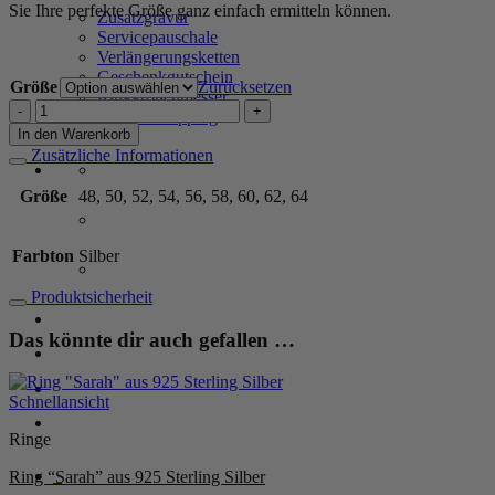
Sie Ihre perfekte Größe ganz einfach ermitteln können.
Zusatzgravur
Servicepauschale
Verlängerungsketten
Geschenkgutschein
Größe
Zurücksetzen
Ringgrößenmesser
Ring
Private Shopping
"Antonella"
In den Warenkorb
aus
Zusätzliche Informationen
925
Sterling
Größe
48, 50, 52, 54, 56, 58, 60, 62, 64
Silber
Menge
Farbton
Silber
Produktsicherheit
Anmelden / Registrieren
Das könnte dir auch gefallen …
Warenkorb /
0,00
€
0
Schnellansicht
Ringe
0
Ring “Sarah” aus 925 Sterling Silber