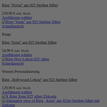
Varianten
werden
Ring “Novia” aus 925 Sterling Silber
auf.
Die
239,90
€
inkl. MwSt.
Optionen
Ausführung wählen
können
Dieses
auf
Produkt
Schnellansicht
der
weist
Produktseite
Ringe
mehrere
gewählt
Varianten
werden
Ring “Soria” aus 925 Sterling Silber
auf.
Die
54,90
€
inkl. MwSt.
Optionen
Ausführung wählen
können
Dieses
auf
Produkt
Schnellansicht
der
weist
Produktseite
Women Personalisierung
mehrere
gewählt
Varianten
werden
Ring „Hollywood Leticia“ aus 925 Sterling Silber
auf.
Die
129,90
€
inkl. MwSt.
Optionen
Ausführung wählen
können
Dieses
auf
Produkt
der
weist
Produktseite