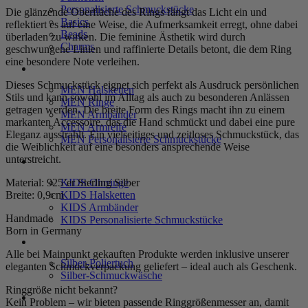
Personalisierte Schmuckstücke
Die glänzende Oberfläche des Rings fängt das Licht ein und
Basics
reflektiert es auf eine Weise, die Aufmerksamkeit erregt, ohne dabei
Beads
überladen zu wirken. Die feminine Ästhetik wird durch
Charms
geschwungene Linien und raffinierte Details betont, die dem Ring
eine besondere Note verleihen.
MEN
Dieses Schmuckstück eignet sich perfekt als Ausdruck persönlichen
MEN Halsketten
Stils und kann sowohl im Alltag als auch zu besonderen Anlässen
MEN Ringe
getragen werden. Die breite Form des Rings macht ihn zu einem
MEN Armbänder
markanten Accessoire, das die Hand schmückt und dabei eine pure
MEN Armreife
Eleganz ausstrahlt. Ein vielseitiges und zeitloses Schmuckstück, das
MEN Personalisierte Schmuckstücke
die Weiblichkeit auf eine besonders ansprechende Weise
unterstreicht.
KIDS
Material:
925’er Sterling Silber
KIDS Ohrringe
Breite: 0,9cm
KIDS Halsketten
KIDS Armbänder
Handmade
KIDS Personalisierte Schmuckstücke
Born in Germany
PRODUKTPFLEGE
Alle bei Mainpunkt gekauften Produkte werden inklusive unserer
Silber-Poliertuch
eleganten Schmuckverpackung geliefert – ideal auch als Geschenk.
Silber-Schmuckwäsche
Ringgröße nicht bekannt?
SERVICE
Kein Problem – wir bieten passende Ringgrößenmesser an, damit