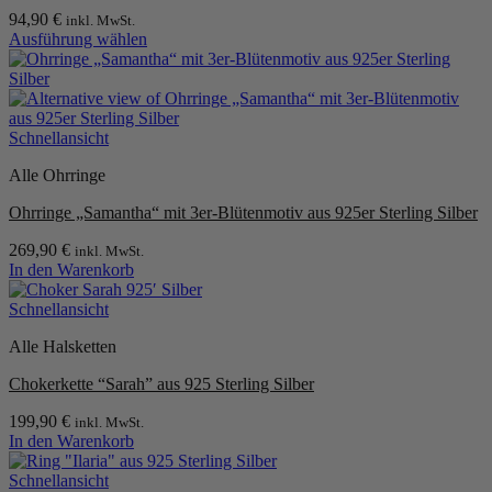
94,90
€
inkl. MwSt.
Ausführung wählen
Dieses
Produkt
weist
mehrere
Varianten
Schnellansicht
auf.
Alle Ohrringe
Die
Optionen
Ohrringe „Samantha“ mit 3er-Blütenmotiv aus 925er Sterling Silber
können
auf
269,90
€
inkl. MwSt.
der
In den Warenkorb
Produktseite
gewählt
Schnellansicht
werden
Alle Halsketten
Chokerkette “Sarah” aus 925 Sterling Silber
199,90
€
inkl. MwSt.
In den Warenkorb
Schnellansicht