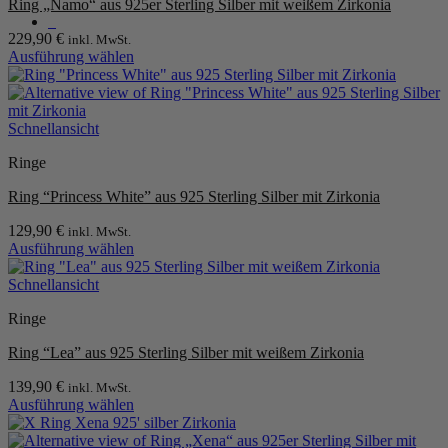
Ring „Namo“ aus 925er Sterling Silber mit weißem Zirkonia
auf.
0
Die
229,90
€
inkl. MwSt.
Optionen
Ausführung wählen
können
Dieses
auf
Produkt
der
weist
Produktseite
mehrere
Schnellansicht
gewählt
Varianten
werden
Ringe
auf.
Die
Ring “Princess White” aus 925 Sterling Silber mit Zirkonia
Optionen
können
129,90
€
inkl. MwSt.
auf
Ausführung wählen
der
Dieses
Produktseite
Produkt
Schnellansicht
gewählt
weist
werden
Ringe
mehrere
Varianten
Ring “Lea” aus 925 Sterling Silber mit weißem Zirkonia
auf.
Die
139,90
€
inkl. MwSt.
Optionen
Ausführung wählen
können
Dieses
auf
Produkt
der