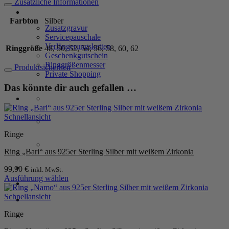
Zusätzliche Informationen
925er
SERVICE
Sterling
Farbton
Silber
Silber
Zusatzgravur
mit
Servicepauschale
rotem
Verlängerungsketten
Ringgröße
48, 50, 52, 54, 56, 58, 60, 62
Zirkonia
Geschenkgutschein
Menge
Ringgrößenmesser
Produktsicherheit
Private Shopping
Das könnte dir auch gefallen …
Schnellansicht
Ringe
Ring „Bari“ aus 925er Sterling Silber mit weißem Zirkonia
Anmelden / Registrieren
99,90
€
inkl. MwSt.
Ausführung wählen
Dieses
Produkt
Schnellansicht
Warenkorb /
0,00
€
0
weist
Ringe
mehrere
Varianten