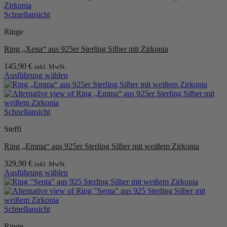
weist
Produktseite
mehrere
Schnellansicht
gewählt
Varianten
werden
Ringe
auf.
Die
Ring „Xena“ aus 925er Sterling Silber mit Zirkonia
Optionen
können
145,90
€
inkl. MwSt.
auf
Ausführung wählen
der
Dieses
Produktseite
Produkt
gewählt
weist
werden
mehrere
Schnellansicht
Varianten
Steffi
auf.
Die
Ring „Emma“ aus 925er Sterling Silber mit weißem Zirkonia
Optionen
können
329,90
€
inkl. MwSt.
auf
Ausführung wählen
der
Dieses
Produktseite
Produkt
gewählt
weist
werden
mehrere
Schnellansicht
Varianten
Ringe
auf.