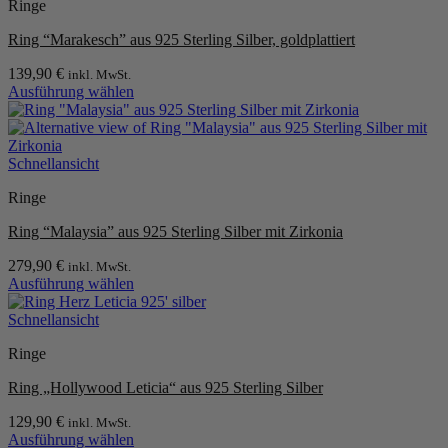
Ringe
mehrere
gewählt
Varianten
werden
Ring “Marakesch” aus 925 Sterling Silber, goldplattiert
auf.
Die
139,90
€
inkl. MwSt.
Optionen
Ausführung wählen
können
Dieses
auf
Produkt
der
weist
Produktseite
mehrere
Schnellansicht
gewählt
Varianten
werden
Ringe
auf.
Die
Ring “Malaysia” aus 925 Sterling Silber mit Zirkonia
Optionen
können
279,90
€
inkl. MwSt.
auf
Ausführung wählen
der
Dieses
Produktseite
Produkt
Schnellansicht
gewählt
weist
werden
Ringe
mehrere
Varianten
Ring „Hollywood Leticia“ aus 925 Sterling Silber
auf.
Die
129,90
€
inkl. MwSt.
Optionen
Ausführung wählen
können