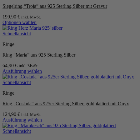
Varianten
Siegelring “Troja” aus 925 Sterling Silber mit Gravur
auf.
Die
199,90
€
inkl. MwSt.
Optionen
Optionen wählen
können
Dieses
auf
Produkt
Schnellansicht
der
weist
Produktseite
Ringe
mehrere
gewählt
Varianten
werden
Ring “Maria” aus 925 Sterling Silber
auf.
Die
64,90
€
inkl. MwSt.
Optionen
Ausführung wählen
können
Dieses
auf
Produkt
Schnellansicht
der
weist
Produktseite
Ringe
mehrere
gewählt
Varianten
werden
Ring „Coslada“ aus 925er Sterling Silber, goldplattiert mit Onyx
auf.
Die
124,90
€
inkl. MwSt.
Optionen
Ausführung wählen
können
Dieses
auf
Produkt
Schnellansicht
der
weist
Produktseite