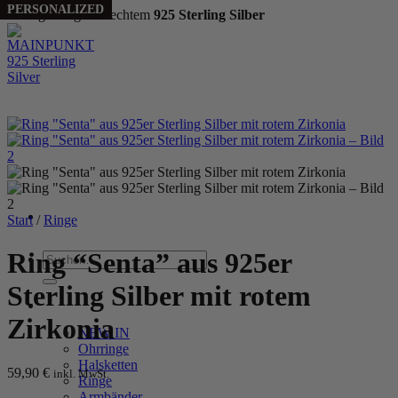
BESTSELLER
BESTSELLER
PERSONALIZED
PERSONALIZED
Handgefertigt aus echtem
925 Sterling Silber
Zum
Inhalt
springen
Start
/
Ringe
Ring “Senta” aus 925er
Suchen
nach:
Sterling Silber mit rotem
WOMEN
Zirkonia
NEW IN
Ohrringe
Halsketten
59,90
€
inkl. MwSt.
Ringe
Armbänder