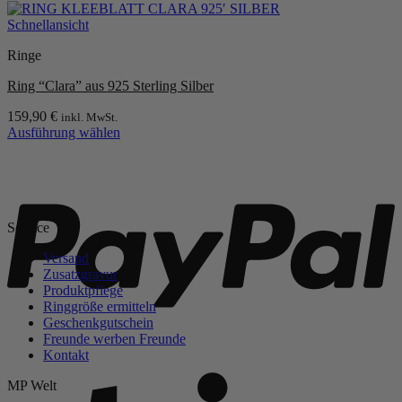
Dieses
auf
Produkt
Schnellansicht
der
weist
Produktseite
Ringe
mehrere
gewählt
Varianten
werden
Ring “Clara” aus 925 Sterling Silber
auf.
Die
159,90
€
inkl. MwSt.
Optionen
Ausführung wählen
können
Dieses
auf
Produkt
P
der
weist
Produktseite
mehrere
gewählt
Varianten
werden
Service
auf.
Die
Versand
Optionen
Zusatzgravur
können
Produktpflege
auf
Ringgröße ermitteln
der
Geschenkgutschein
Produktseite
Freunde werben Freunde
gewählt
Kontakt
werden
S
MP Welt