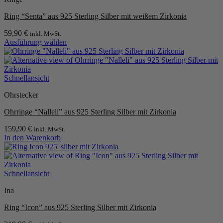
Die
Ring “Senta” aus 925 Sterling Silber mit weißem Zirkonia
Optionen
können
59,90
€
inkl. MwSt.
auf
Ausführung wählen
der
Dieses
Produktseite
Produkt
gewählt
weist
werden
mehrere
Schnellansicht
Varianten
Ohrstecker
auf.
Die
Ohrringe “Nalleli” aus 925 Sterling Silber mit Zirkonia
Optionen
können
159,90
€
inkl. MwSt.
auf
In den Warenkorb
der
Produktseite
gewählt
werden
Schnellansicht
Ina
Ring “Icon” aus 925 Sterling Silber mit Zirkonia