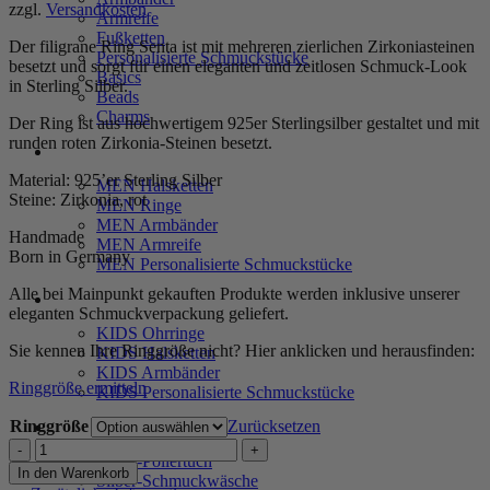
zzgl.
Versandkosten
Armreife
Fußketten
Der filigrane Ring Senta ist mit mehreren zierlichen Zirkoniasteinen
Personalisierte Schmuckstücke
besetzt und sorgt für einen eleganten und zeitlosen Schmuck-Look
Basics
in Sterling Silber.
Beads
Charms
Der Ring ist aus hochwertigem 925er Sterlingsilber gestaltet und mit
runden roten Zirkonia-Steinen besetzt.
MEN
Material: 925’er Sterling Silber
MEN Halsketten
Steine: Zirkonia, rot
MEN Ringe
MEN Armbänder
Handmade
MEN Armreife
Born in Germany
MEN Personalisierte Schmuckstücke
Alle bei Mainpunkt gekauften Produkte werden inklusive unserer
KIDS
eleganten Schmuckverpackung geliefert.
KIDS Ohrringe
Sie kennen Ihre Ringgröße nicht? Hier anklicken und herausfinden:
KIDS Halsketten
KIDS Armbänder
Ringgröße ermitteln
KIDS Personalisierte Schmuckstücke
Ringgröße
Zurücksetzen
PRODUKTPFLEGE
Ring
Silber-Poliertuch
"Senta"
In den Warenkorb
Silber-Schmuckwäsche
aus