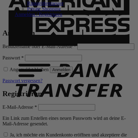
Ringgrößenmesser
Private Shopping
Anmelden / Registrieren
Anmelden
Erforderlich
Benutzername oder E-Mail-Adresse
*
B
T
Erforderlich
Passwort
*
Angemeldet bleiben
Anmelden
Passwort vergessen?
Registrieren
Erforderlich
E-Mail-Adresse
*
Ein Link zum Erstellen eines neuen Passworts wird an deine E-
Mail-Adresse gesendet.
Ja, ich möchte ein Kundenkonto eröffnen und akzeptiere die