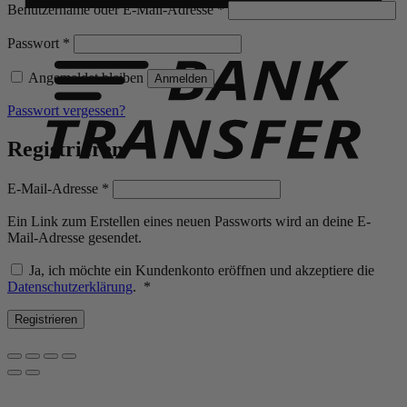
Erforderlich
Benutzername oder E-Mail-Adresse
*
B
T
Erforderlich
Passwort
*
Angemeldet bleiben
Anmelden
Passwort vergessen?
Registrieren
Erforderlich
E-Mail-Adresse
*
Ein Link zum Erstellen eines neuen Passworts wird an deine E-
Mail-Adresse gesendet.
Ja, ich möchte ein Kundenkonto eröffnen und akzeptiere die
Erforderlich
Datenschutzerklärung
.
*
Registrieren