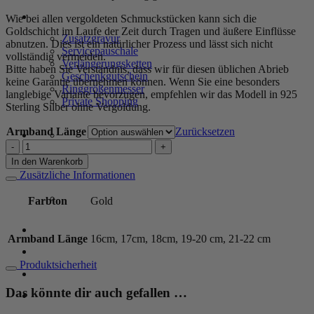
SERVICE
Wie bei allen vergoldeten Schmuckstücken kann sich die
Goldschicht im Laufe der Zeit durch Tragen und äußere Einflüsse
Zusatzgravur
abnutzen. Dies ist ein natürlicher Prozess und lässt sich nicht
Servicepauschale
vollständig vermeiden.
Verlängerungsketten
Bitte haben Sie Verständnis, dass wir für diesen üblichen Abrieb
Geschenkgutschein
keine Garantie übernehmen können. Wenn Sie eine besonders
Ringgrößenmesser
langlebige Variante bevorzugen, empfehlen wir das Modell in 925
Private Shopping
Sterling Silber ohne Vergoldung.
Armband Länge
Zurücksetzen
Kugelarmband
„Josefa“
In den Warenkorb
mit
Zusätzliche Informationen
Edelstein
aus
Farbton
Gold
925er
Sterling
Anmelden / Registrieren
Silber,
Armband Länge
16cm, 17cm, 18cm, 19-20 cm, 21-22 cm
goldplattiert
Menge
Produktsicherheit
Warenkorb /
0,00
€
0
Das könnte dir auch gefallen …