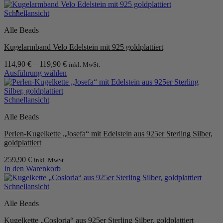
0
Schnellansicht
Alle Beads
Kugelarmband Velo Edelstein mit 925 goldplattiert
114,90
€
–
119,90
€
inkl. MwSt.
Ausführung wählen
Dieses
Produkt
weist
Schnellansicht
mehrere
Alle Beads
Varianten
auf.
Perlen-Kugelkette „Josefa“ mit Edelstein aus 925er Sterling Silber,
Die
goldplattiert
Optionen
können
259,90
€
inkl. MwSt.
auf
In den Warenkorb
der
Produktseite
Schnellansicht
gewählt
werden
Alle Beads
Kugelkette „Cosloria“ aus 925er Sterling Silber, goldplattiert