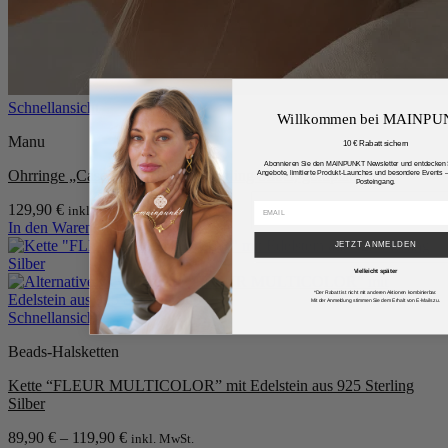
Schnellansicht
Willkommen bei MAINP
Manu
10 € Rabatt sichern
Abonnieren Sie den MAINPUNKT Newsletter und entdecken S
Ohrringe „Cascade“ aus 925er Sterling Silber, goldplattiert
Angebote, limitierte Produkt-Launches und besondere Events – 
Posteingang.
129,90
€
inkl. MwSt.
In den Warenkorb
JETZT ANMELDEN
Vielleicht später
*Der Rabatt ist nicht mit anderen Aktionen kombinierbar.
Mit der Anmeldung stimmen Sie dem Erhalt von E-Mails zu.
Schnellansicht
Beads-Halsketten
Kette “FLEUR MULTICOLOR” mit Edelstein aus 925 Sterling
Silber
89,90
€
–
119,90
€
inkl. MwSt.