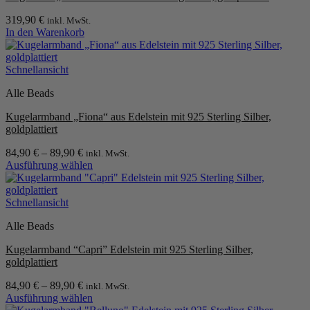
319,90
€
inkl. MwSt.
In den Warenkorb
Schnellansicht
Alle Beads
Kugelarmband „Fiona“ aus Edelstein mit 925 Sterling Silber,
goldplattiert
84,90
€
–
89,90
€
inkl. MwSt.
Ausführung wählen
Dieses
Produkt
weist
Schnellansicht
mehrere
Alle Beads
Varianten
auf.
Kugelarmband “Capri” Edelstein mit 925 Sterling Silber,
Die
goldplattiert
Optionen
können
84,90
€
–
89,90
€
inkl. MwSt.
auf
Ausführung wählen
der
Dieses