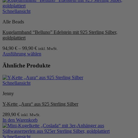
Produktseite
Produkt
gewählt
weist
Schnellansicht
werden
mehrere
Alle Beads
Varianten
auf.
Kugelarmband “Belluno” Edelstein mit 925 Sterling Silber,
Die
goldplattiert
Optionen
können
94,90
€
–
99,90
€
inkl. MwSt.
auf
Ausführung wählen
der
Dieses
Produktseite
Produkt
Ähnliche Produkte
gewählt
weist
werden
mehrere
Varianten
Schnellansicht
auf.
Die
Jenny
Optionen
können
Y-Kette „Aura“ aus 925 Sterling Silber
auf
der
289,90
€
inkl. MwSt.
Produktseite
In den Warenkorb
gewählt
werden
Schnellansicht