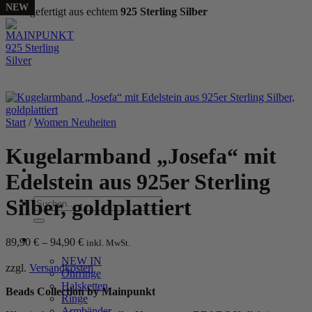
NEW
NEW
NEW
NEW
NEW
NEW
NEW
NEW
NEW
Handgefertigt aus echtem
925 Sterling Silber
Zum
Inhalt
springen
Start
/
Women Neuheiten
Kugelarmband „Josefa“ mit
Edelstein aus 925er Sterling
Silber, goldplattiert
Suchen
nach:
WOMEN
89,90
€
–
94,90
€
inkl. MwSt.
NEW IN
zzgl.
Versandkosten
Ohrringe
Halsketten
Beads Collection by Mainpunkt
Ringe
Armbänder