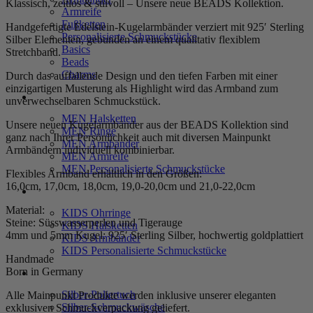
Klassisch, zeitlos & stilvoll – Unsere neue BEADS Kollektion.
Armreife
Fußketten
Handgefertigte Edelstein-Kugelarmbänder verziert mit 925′ Sterling
Personalisierte Schmuckstücke
Silber Elementen, gebunden an einem qualitativ flexiblem
Basics
Stretchband.
Beads
Charms
Durch das auffallende Design und den tiefen Farben mit einer
einzigartigen Musterung als Highlight wird das Armband zum
MEN
unverwechselbaren Schmuckstück.
MEN Halsketten
Unsere neuen Kugelarmbänder aus der BEADS Kollektion sind
MEN Ringe
ganz nach Ihrer Persönlichkeit auch mit diversen Mainpunkt
MEN Armbänder
Armbändern individuell kombinierbar.
MEN Armreife
MEN Personalisierte Schmuckstücke
Flexibles Armband erhältlich in den Größen:
16,0cm, 17,0cm, 18,0cm, 19,0-20,0cm und 21,0-22,0cm
KIDS
Material:
KIDS Ohrringe
Steine: Süsswasserperlen und Tigerauge
KIDS Halsketten
4mm und 5mm Kugel: 925′ Sterling Silber, hochwertig goldplattiert
KIDS Armbänder
KIDS Personalisierte Schmuckstücke
Handmade
Born in Germany
PRODUKTPFLEGE
Silber-Poliertuch
Alle Mainpunkt Produkte werden inklusive unserer eleganten
Silber-Schmuckwäsche
exklusiven Schmuckverpackung geliefert.