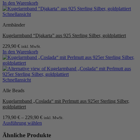
In den Warenkorb
können
auf
Schnellansicht
der
Produktseite
Armbänder
gewählt
werden
Kugelarmband “Djakarta” aus 925 Sterling Silber, goldplattiert
229,90
€
inkl. MwSt.
In den Warenkorb
Schnellansicht
Alle Beads
Kugelarmband „Coslada“ mit Perlmutt aus 925er Sterling Silber,
goldplattiert
179,90
€
–
229,90
€
inkl. MwSt.
Ausführung wählen
Dieses
Produkt
Ähnliche Produkte
weist