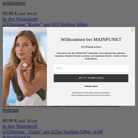
goldplattiert
99,90
€
inkl. MwSt.
In den Warenkorb
Schnellansicht
Willkommen bei MAINPUNKT
Ohrstecker
10 € Rabatt sichern
Ohrringe “Romy” aus 925 Sterling Silber
Abonnieren Sie den MAINPUNKT Newsletter und entdecken Sie exklusive
Angebote, limitierte Produkt-Launches und besondere Events – direkt in Ihrem
Posteingang.
59,90
€
inkl. MwSt.
In den Warenkorb
JETZT ANMELDEN
Schnellansicht
Vielleicht später
Alle Ohrringe
*Der Rabatt ist nicht mit anderen Aktionen kombinierbar.
Mit der Anmeldung stimmen Sie dem Erhalt von E-Mails zu.
Ohrstecker „New York“ (klein) aus 925er Sterling Silber mit
Perlmutt
89,90
€
inkl. MwSt.
In den Warenkorb
Schnellansicht