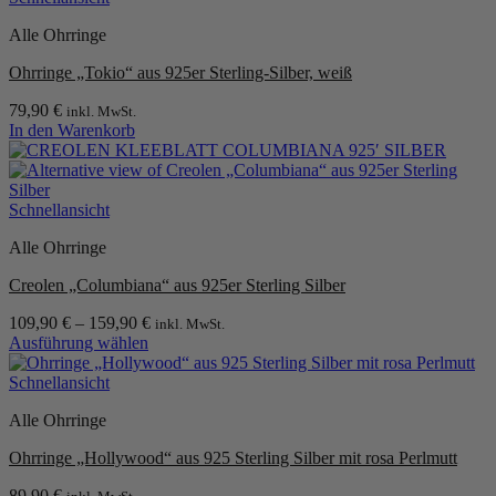
Alle Ohrringe
Ohrringe „Tokio“ aus 925er Sterling-Silber, weiß
79,90
€
inkl. MwSt.
In den Warenkorb
Schnellansicht
Alle Ohrringe
Creolen „Columbiana“ aus 925er Sterling Silber
109,90
€
–
159,90
€
inkl. MwSt.
Ausführung wählen
Dieses
Produkt
Schnellansicht
weist
Alle Ohrringe
mehrere
Varianten
Ohrringe „Hollywood“ aus 925 Sterling Silber mit rosa Perlmutt
auf.
Die
89,90
€