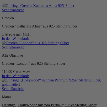
mehrere
Varianten
Schnellansicht
auf.
Die
Creolen
Optionen
können
Creolen “Katharina Alma” aus 925 Sterling Silber
auf
der
149,90
€
inkl. MwSt.
Produktseite
In den Warenkorb
gewählt
werden
Schnellansicht
Alle Ohrringe
Creolen “London” aus 925 Sterling Silber
119,90
€
inkl. MwSt.
In den Warenkorb
Schnellansicht
Manu
Ohrringe „Hollywood“ mit rosa Perlmutt, 925er Sterling Silber,