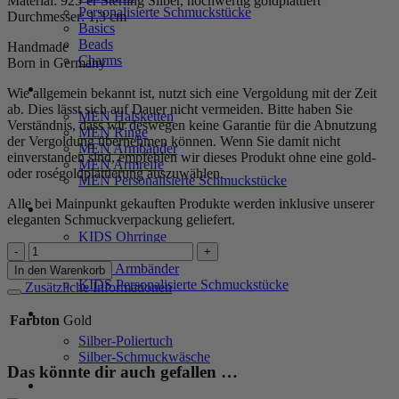
Material: 925’er Sterling Silber, hochwertig goldplattiert
Personalisierte Schmuckstücke
Durchmesser: 1,3 cm
Basics
Beads
Handmade
Charms
Born in Germany
MEN
Wie allgemein bekannt ist, nutzt sich eine Vergoldung mit der Zeit
ab. Dies lässt sich auf Dauer nicht vermeiden. Bitte haben Sie
MEN Halsketten
Verständnis, dass wir deswegen keine Garantie für die Abnutzung
MEN Ringe
der Vergoldung übernehmen können. Wenn Sie damit nicht
MEN Armbänder
einverstanden sind, empfehlen wir dieses Produkt ohne eine gold-
MEN Armreife
oder roségoldplattierung auszuwählen.
MEN Personalisierte Schmuckstücke
Alle bei Mainpunkt gekauften Produkte werden inklusive unserer
KIDS
eleganten Schmuckverpackung geliefert.
KIDS Ohrringe
Halbcreolen
KIDS Halsketten
„Livia“
KIDS Armbänder
In den Warenkorb
aus
KIDS Personalisierte Schmuckstücke
Zusätzliche Informationen
925
Sterling
PRODUKTPFLEGE
Farbton
Gold
Silber,
Silber-Poliertuch
goldplattiert
Silber-Schmuckwäsche
Menge
Das könnte dir auch gefallen …
SERVICE