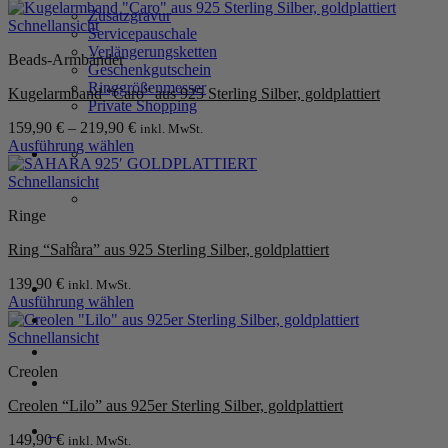
Zusatzgravur
Schnellansicht
Servicepauschale
Verlängerungsketten
Beads-Armbänder
Geschenkgutschein
Ringgrößenmesser
Kugelarmband “Caro” aus 925 Sterling Silber, goldplattiert
Private Shopping
159,90
€
–
219,90
€
inkl. MwSt.
Ausführung wählen
Dieses
Produkt
Schnellansicht
weist
Ringe
mehrere
Varianten
Ring “Sahara” aus 925 Sterling Silber, goldplattiert
auf.
Die
139,90
€
inkl. MwSt.
Anmelden / Registrieren
Optionen
Ausführung wählen
können
Dieses
auf
Produkt
Schnellansicht
der
Warenkorb /
0,00
€
0
weist
Produktseite
Creolen
mehrere
gewählt
Varianten
werden
Creolen “Lilo” aus 925er Sterling Silber, goldplattiert
auf.
Die
0
149,90
€
inkl. MwSt.
Optionen