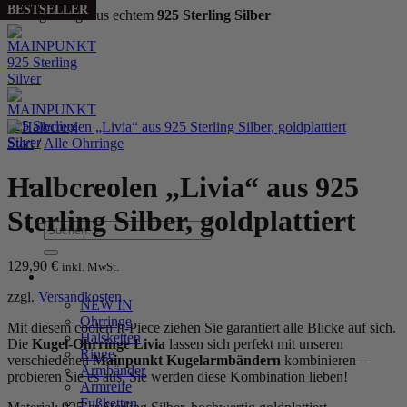
BESTSELLER
Handgefertigt aus echtem
925 Sterling Silber
Zum
Inhalt
springen
Start
/
Alle Ohrringe
Halbcreolen „Livia“ aus 925
Sterling Silber, goldplattiert
Suchen
nach:
129,90
€
inkl. MwSt.
WOMEN
zzgl.
Versandkosten
NEW IN
Ohrringe
Mit diesem coolen It-Piece ziehen Sie garantiert alle Blicke auf sich.
Halsketten
Die
Kugel-Ohrringe Livia
lassen sich perfekt mit unseren
Ringe
verschiedenen
Mainpunkt Kugelarmbändern
kombinieren –
Armbänder
probieren Sie es aus. Sie werden diese Kombination lieben!
Armreife
Fußketten